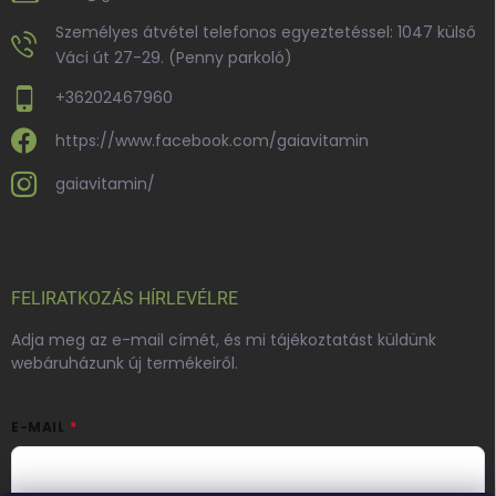
Személyes átvétel telefonos egyeztetéssel: 1047 külső
Váci út 27-29. (Penny parkoló)
+36202467960
https://www.facebook.com/gaiavitamin
gaiavitamin/
FELIRATKOZÁS HÍRLEVÉLRE
Adja meg az e-mail címét, és mi tájékoztatást küldünk
webáruházunk új termékeiről.
E-MAIL