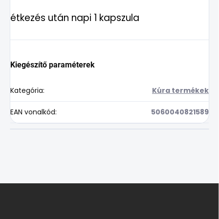
étkezés után napi 1 kapszula
Kiegészítő paraméterek
Kategória
:
Kúra termékek
EAN vonalkód
:
5060040821589
L
á
b