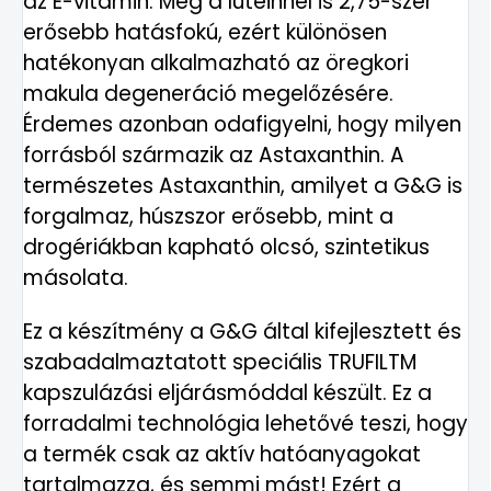
az E-vitamin. Még a luteinnél is 2,75-szer
erősebb hatásfokú, ezért különösen
hatékonyan alkalmazható az öregkori
makula degeneráció megelőzésére.
Érdemes azonban odafigyelni, hogy milyen
forrásból származik az Astaxanthin. A
természetes Astaxanthin, amilyet a G&G is
forgalmaz, húszszor erősebb, mint a
drogériákban kapható olcsó, szintetikus
másolata.
Ez a készítmény a G&G által kifejlesztett és
szabadalmaztatott speciális TRUFILTM
kapszulázási eljárásmóddal készült. Ez a
forradalmi technológia lehetővé teszi, hogy
a termék csak az aktív hatóanyagokat
tartalmazza, és semmi mást! Ezért a