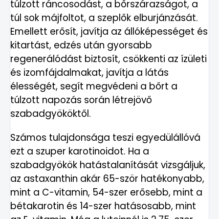
túlzott ráncosodást, a bőrszárazságot, a
túl sok májfoltot, a szeplők elburjánzását.
Emellett erősít, javítja az állóképességet és
kitartást, edzés után gyorsabb
regenerálódást biztosít, csökkenti az ízületi
és izomfájdalmakat, javítja a látás
élességét, segít megvédeni a bőrt a
túlzott napozás során létrejövő
szabadgyököktől.
Számos tulajdonsága teszi egyedülállóvá
ezt a szuper karotinoidot. Ha a
szabadgyökök hatástalanítását vizsgáljuk,
az astaxanthin akár 65-ször hatékonyabb,
mint a C-vitamin, 54-szer erősebb, mint a
bétakarotin és 14-szer hatásosabb, mint