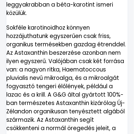
leggyakrabban a béta-karotint ismeri
közülük.
Sokféle karotinoidhoz könnyen
hozzájuthatunk egyszerűen csak friss,
organikus termésekben gazdag étrenddel.
Az Astaxanthin beszerzése azonban nem
ilyen egyszerű. Valójában csak két forrása
van: a nagyon ritka, Haematoccous
pluvialis nevű mikroalga, és a mikroalgát
fogyasztó tengeri élőlények, például a
lazac és a krill. A G&G által gyártott 100%-
ban természetes Astaxanthin kizárólag Új-
Zélandon organikusan tenyésztett algából
származik. Az Astaxanthin segít
csökkenteni a normál öregedés jeleit, a