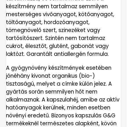
készítmény nem tartalmaz semmilyen
mesterséges vivőanyagot, kötőanyagot,
töltőanyagot, hordozóanyagot,
tömegnövelő szert, szinezéket vagy
tartósítószert. Szintén nem tartalmaz
cukrot, élesztőt, glutént, gabonát vagy
laktózt. Garantált antiallergén formula.
A gyógynövény készítmények esetében
jónéhány kivonat organikus (bio-)
tisztaságú, melyet a címke külön jelez. A
gyártás során semmilyen hőt nem
alkalmaznak. A kapszulahéj, amibe az aktív
hatóanyagok kerülnek, minden esetben
növényi eredetű. Bizonyos kapszulás G&G
termékeknél természetes alapként, kövön