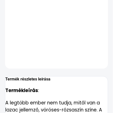
degenerációt
növeli az állóképességet
enyhíthet izületi problémákat
javítja az érfalak rugalmasságát,
csökkentheti a vérnyomást
bőrfiatalító hatású
RÉSZLETES INFORMÁCIÓ
KÉRDÉS
Termék részletes leírása
Termékleírás
:
A legtöbb ember nem tudja, mitől van a
lazac jellemző, vöröses-rózsaszín színe. A