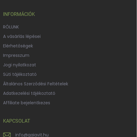
l
é
c
INFORMÁCIÓK
RÓLUNK
A vásárlás lépései
Elérhetőségek
Impresszum
Jogi nyilatkozat
Süti tájékoztató
Általános Szerződési Feltételek
Adatkezelési tájékoztató
Affiliate bejelentkezes
KAPCSOLAT
info
@
gaiavit.hu