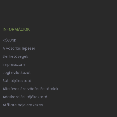
L
i
á
r
b
á
n
l
y
é
í
c
INFORMÁCIÓK
t
á
RÓLUNK
s
e
A vásárlás lépései
l
Elérhetőségek
e
m
Impresszum
e
i
Jogi nyilatkozat
Süti tájékoztató
Általános Szerződési Feltételek
Adatkezelési tájékoztató
Affiliate bejelentkezes