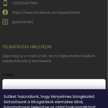
+36202467960
https://www.facebook.com/gaiavitamin
gaiavitamin/
FELIRATKOZÁS HÍRLEVÉLRE
Adja meg az e-mail címét, és mi tájékoztatást küldünk
webáruházunk új termékeiről.
E-MAIL
Hozzájárulok, hogy az általam önként megadott nevem és e-
Sütiket használunk, hogy kényelmes böngészést
mail címem felhasználásával a(z)
*cég neve
részemre e-mail
biztosítsunk a látogatások elemzése által,
útján hírleveleket, ajánlatokat küldjön. Kijelentem, hogy az
folyamatosan fejlesztve az oldal funkcionalitását,
adatkezelési tájékoztatót
elolvastam. Megértettem, hogy a