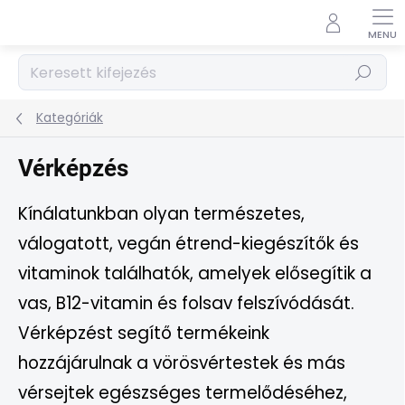
Ugrás
a
fő
tartalomhoz
Keresés
Kategóriák
Vérképzés
Kínálatunkban olyan természetes,
válogatott, vegán étrend-kiegészítők és
vitaminok találhatók, amelyek elősegítik a
vas, B12-vitamin és folsav felszívódását.
Vérképzést segítő termékeink
hozzájárulnak a vörösvértestek és más
vérsejtek egészséges termelődéséhez,