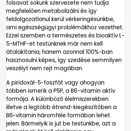
folsavat sokunk szervezete nem tudja
megfelelően metabolizálni és így
feldolgozatlanul kerül vérkeringésünkbe,
ami egészségügyi problémákhoz vezethet.
Ezzel szemben a természetes és bioaktív L-
5-MTHF-et testünknek már nem kell
átalakítania, hanem azonnal 100%-ban
hasznosulni képes, így szedése semmilyen
veszélyt nem rejt magában.
A piridoxál-5-foszfát vagy ahogyan
többen ismerik a P5P, a B6-vitamin aktív
formája. A különböző élelmiszerekben
illetve a legtöbb étrend-kiegészítőben a
B6-vitamin háromféle formában lehet
jelen. Bármelyik is jut be testünkbe, azt a