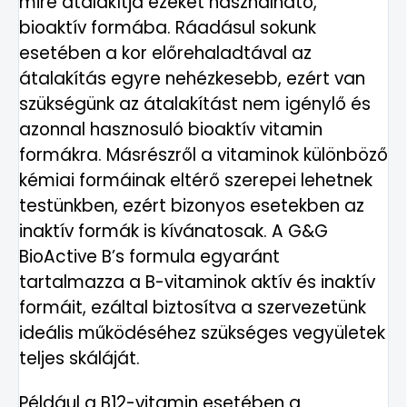
mire átalakítja ezeket használható,
bioaktív formába. Ráadásul sokunk
esetében a kor előrehaladtával az
átalakítás egyre nehézkesebb, ezért van
szükségünk az átalakítást nem igénylő és
azonnal hasznosuló bioaktív vitamin
formákra. Másrészről a vitaminok különböző
kémiai formáinak eltérő szerepei lehetnek
testünkben, ezért bizonyos esetekben az
inaktív formák is kívánatosak. A G&G
BioActive B’s formula egyaránt
tartalmazza a B-vitaminok aktív és inaktív
formáit, ezáltal biztosítva a szervezetünk
ideális működéséhez szükséges vegyületek
teljes skáláját.
Például a B12-vitamin esetében a