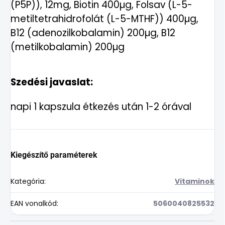
(P5P)), 12mg, Biotin 400µg, Folsav (L-5-
metiltetrahidrofolát (L-5-MTHF)) 400µg,
B12 (adenozilkobalamin) 200µg, B12
(metilkobalamin) 200µg
Szedési javaslat:
napi 1 kapszula étkezés után 1-2 órával
Kiegészítő paraméterek
Kategória
:
Vitaminok
EAN vonalkód
:
5060040825532