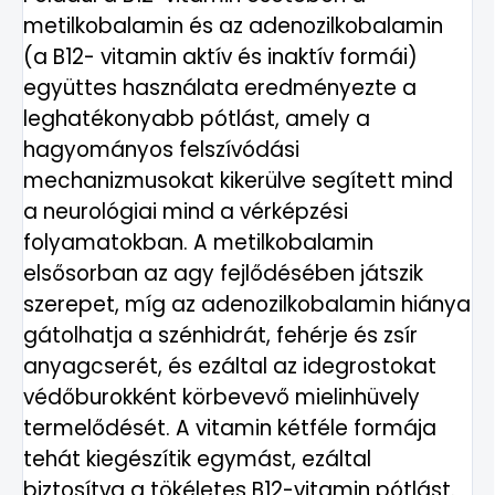
metilkobalamin és az adenozilkobalamin
(a B12- vitamin aktív és inaktív formái)
együttes használata eredményezte a
leghatékonyabb pótlást, amely a
hagyományos felszívódási
mechanizmusokat kikerülve segített mind
a neurológiai mind a vérképzési
folyamatokban. A metilkobalamin
elsősorban az agy fejlődésében játszik
szerepet, míg az adenozilkobalamin hiánya
gátolhatja a szénhidrát, fehérje és zsír
anyagcserét, és ezáltal az idegrostokat
védőburokként körbevevő mielinhüvely
termelődését. A vitamin kétféle formája
tehát kiegészítik egymást, ezáltal
biztosítva a tökéletes B12-vitamin pótlást.