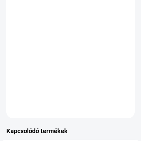
Miben segít?
csökkenti a szívbetegségek kockázatát
javítja a szem egészségét
javítja a májfunkciót és az emésztést
növeli az energiaszintet
csökkenti a koleszterinszintet
bőrproblémák esetén javasolt
csökkenti a fejfájások gyakoriságát
RÉSZLETES INFORMÁCIÓ
KÉRDÉS
Kapcsolódó termékek