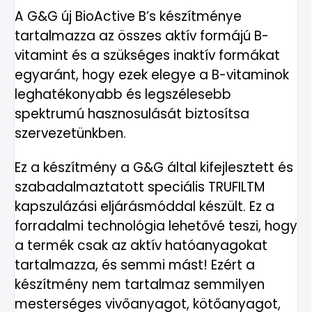
A G&G új BioActive B’s készítménye
tartalmazza az összes aktív formájú B-
vitamint és a szükséges inaktív formákat
egyaránt, hogy ezek elegye a B-vitaminok
leghatékonyabb és legszélesebb
spektrumú hasznosulását biztosítsa
szervezetünkben.
Ez a készítmény a G&G által kifejlesztett és
szabadalmaztatott speciális TRUFILTM
kapszulázási eljárásmóddal készült. Ez a
forradalmi technológia lehetővé teszi, hogy
a termék csak az aktív hatóanyagokat
tartalmazza, és semmi mást! Ezért a
készítmény nem tartalmaz semmilyen
mesterséges vivőanyagot, kötőanyagot,