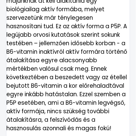
májunknak át kell alakítania egy
biológiailag aktív formába, melyet
szervezetünk már ténylegesen
hasznosítani tud. Ez az aktív forma a P5P. A
legújabb orvosi kutatások szerint sokunk
testében – jellemzően idősebb korban - a
B6-vitamin inaktívról aktív formára történő
átalakítása egyre alacsonyabb
mértékben valósul csak meg. Ennek
következtében a beszedett vagy az étellel
bejutott B6-vitamin a kor előrehaladtával
egyre inkább hatástalan. Ezzel szemben a
P5P esetében, ami a B6-vitamin legvégső,
aktív formája, nincs szükség további
átalakításra, a felszívódás és a
hasznosulás azonnali és magas fokú!