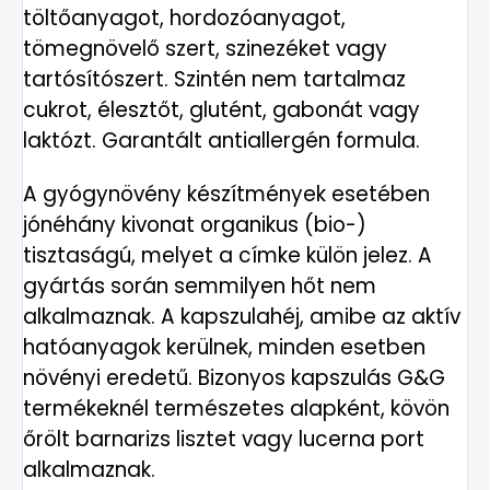
töltőanyagot, hordozóanyagot,
tömegnövelő szert, szinezéket vagy
tartósítószert. Szintén nem tartalmaz
cukrot, élesztőt, glutént, gabonát vagy
laktózt. Garantált antiallergén formula.
A gyógynövény készítmények esetében
jónéhány kivonat organikus (bio-)
tisztaságú, melyet a címke külön jelez. A
gyártás során semmilyen hőt nem
alkalmaznak. A kapszulahéj, amibe az aktív
hatóanyagok kerülnek, minden esetben
növényi eredetű. Bizonyos kapszulás G&G
termékeknél természetes alapként, kövön
őrölt barnarizs lisztet vagy lucerna port
alkalmaznak.