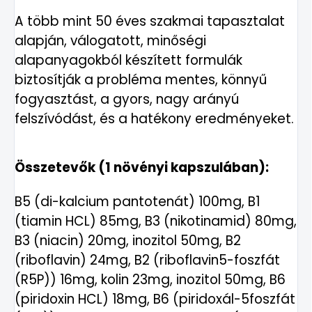
A több mint 50 éves szakmai tapasztalat
alapján, válogatott, minőségi
alapanyagokból készített formulák
biztosítják a probléma mentes, könnyű
fogyasztást, a gyors, nagy arányú
felszívódást, és a hatékony eredményeket.
Összetevők (1 növényi kapszulában):
B5 (di-kalcium pantotenát) 100mg, B1
(tiamin HCL) 85mg, B3 (nikotinamid) 80mg,
B3 (niacin) 20mg, inozitol 50mg, B2
(riboflavin) 24mg, B2 (riboflavin5-foszfát
(R5P)) 16mg, kolin 23mg, inozitol 50mg, B6
(piridoxin HCL) 18mg, B6 (piridoxál-5foszfát