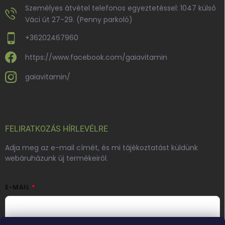
Személyes átvétel telefonos egyeztetéssel: 1047 külső
Váci út 27-29. (Penny parkoló)
+36202467960
https://www.facebook.com/gaiavitamin
gaiavitamin/
FELIRATKOZÁS HÍRLEVÉLRE
Adja meg az e-mail címét, és mi tájékoztatást küldünk
webáruházunk új termékeiről.
E-MAIL