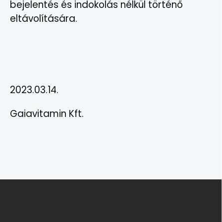
bejelentés és indokolás nélkül történő
eltávolítására.
2023.03.14.
Gaiavitamin Kft.
L
á
b
l