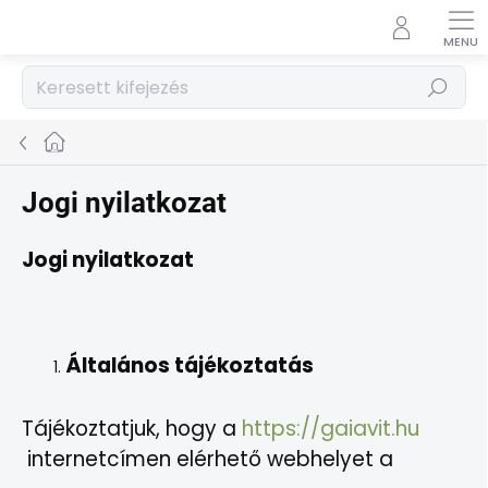
Ugrás
a
fő
tartalomhoz
Keresés
Kezdőlap
Jogi nyilatkozat
Jogi nyilatkozat
Általános tájékoztatás
Tájékoztatjuk, hogy a
https://gaiavit.hu
internetcímen elérhető webhelyet a