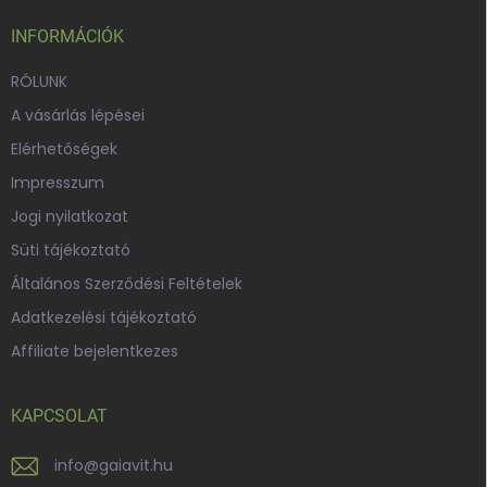
é
c
INFORMÁCIÓK
RÓLUNK
A vásárlás lépései
Elérhetőségek
Impresszum
Jogi nyilatkozat
Süti tájékoztató
Általános Szerződési Feltételek
Adatkezelési tájékoztató
Affiliate bejelentkezes
KAPCSOLAT
info
@
gaiavit.hu