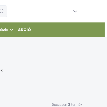
ÜRES KOSÁR
resés
KOSÁR
ázis
AKCIÓ
k.
összesen
3
termék