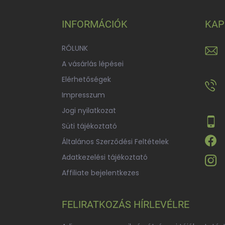
b
l
INFORMÁCIÓK
KAP
é
c
RÓLUNK
A vásárlás lépései
Elérhetőségek
Impresszum
Jogi nyilatkozat
Süti tájékoztató
Általános Szerződési Feltételek
Adatkezelési tájékoztató
Affiliate bejelentkezes
FELIRATKOZÁS HÍRLEVÉLRE