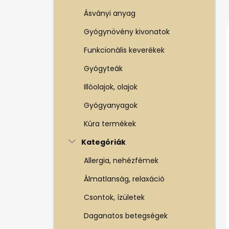
e
l
Ásványi anyag
Gyógynövény kivonatok
Funkcionális keverékek
Gyógyteák
Illóolajok, olajok
Gyógyanyagok
Kúra termékek
Kategóriák
Allergia, nehézfémek
Álmatlanság, relaxáció
Csontok, ízületek
Daganatos betegségek