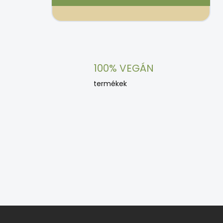
100% VEGÁN
termékek
L
á