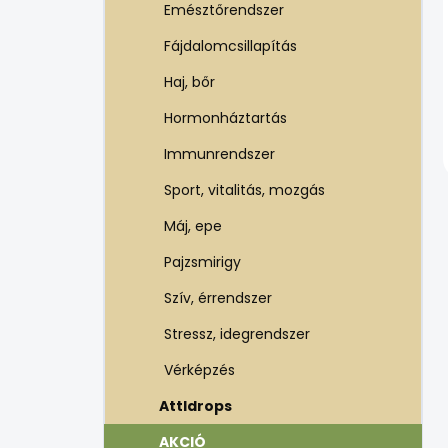
Emésztőrendszer
Fájdalomcsillapítás
Haj, bőr
Hormonháztartás
Immunrendszer
Sport, vitalitás, mozgás
Máj, epe
Pajzsmirigy
Szív, érrendszer
Stressz, idegrendszer
Vérképzés
Attldrops
AKCIÓ