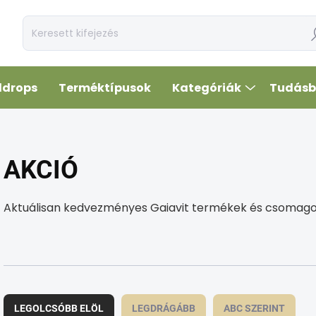
Ke
ldrops
Terméktípusok
Kategóriák
Tudásb
AKCIÓ
Aktuálisan kedvezményes Gaiavit termékek és csomago
T
e
LEGOLCSÓBB ELÖL
LEGDRÁGÁBB
ABC SZERINT