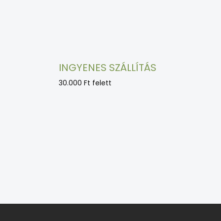
s
e
l
e
m
e
i
INGYENES SZÁLLÍTÁS
30.000 Ft felett