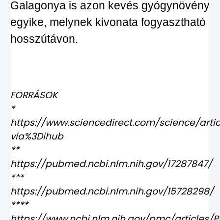
Galagonya is azon kevés gyógynövény
egyike, melynek kivonata fogyasztható
hosszútávon.
FORRÁSOK
*
https://www.sciencedirect.com/science/arti
via%3Dihub
**
https://pubmed.ncbi.nlm.nih.gov/17287847/
***
https://pubmed.ncbi.nlm.nih.gov/15728298/
****
https://www.ncbi.nlm.nih.gov/pmc/articles