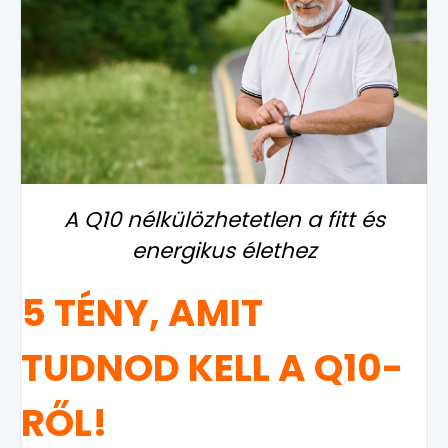
A Q10 nélkülözhetetlen a fitt és
energikus élethez
5 TÉNY, AMIT
TUDNOD KELL A Q10-
RŐL!