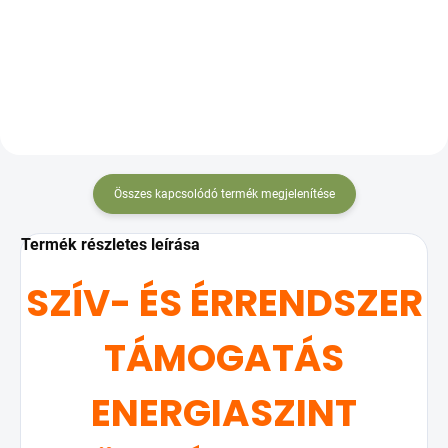
aktív B6-vitaminnal
idegrendszered és izmaid
támogatására,
fáradtságcsökkentésre és
energiaszinted növelésére
Összes kapcsolódó termék megjelenítése
Termék részletes leírása
SZÍV- ÉS ÉRRENDSZER
TÁMOGATÁS
ENERGIASZINT