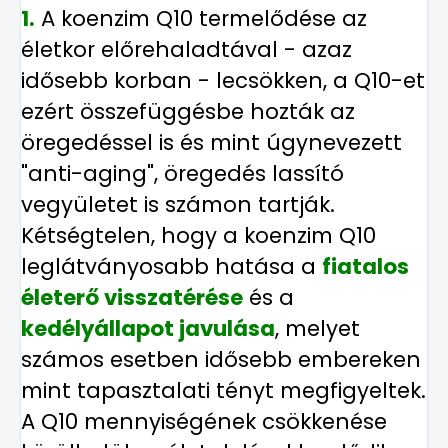
1.
A koenzim Q10 termelődése az
életkor előrehaladtával - azaz
idősebb korban - lecsökken, a Q10-et
ezért összefüggésbe hozták az
öregedéssel is és mint úgynevezett
"anti-aging", öregedés lassító
vegyületet is számon tartják.
Kétségtelen, hogy a koenzim Q10
leglátványosabb hatása a
fiatalos
életerő visszatérése
és a
kedé
lyállapot
javulása
, melyet
számos esetben idősebb embereken
mint tapasztalati tényt megfigyeltek.
A Q10 mennyiségének csökkenése