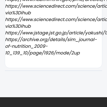
https://www.sciencedirect.com/science/art
via%3Dihub
https://www.sciencedirect.com/science/arti
via%3Dihub
https://www.jstage.jst.go.jp/article/yakushi/
https://archive.org/details/sim_journal-
of-nutrition_2009-
10_139_10/page/1926/mode/2up
L
á