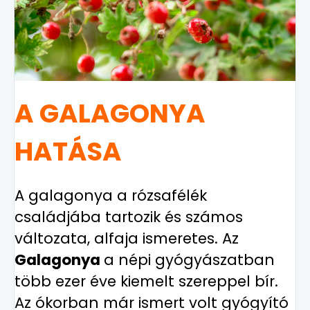
A GALAGONYA
HATÁSA
A galagonya a rózsafélék
családjába tartozik és számos
változata, alfaja ismeretes. Az
Galagonya
a népi gyógyászatban
több ezer éve kiemelt szereppel bír.
Az ókorban már ismert volt gyógyító