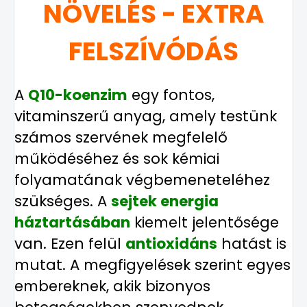
NÖVELÉS - EXTRA
FELSZÍVÓDÁS
A
Q10-koenzim
egy fontos,
vitaminszerű anyag, amely testünk
számos szervének megfelelő
működéséhez és sok kémiai
folyamatának végbemeneteléhez
szükséges. A
sejtek energia
háztartásában
kiemelt jelentősége
van. Ezen felül
antioxidáns
hatást is
mutat. A megfigyelések szerint egyes
embereknek, akik bizonyos