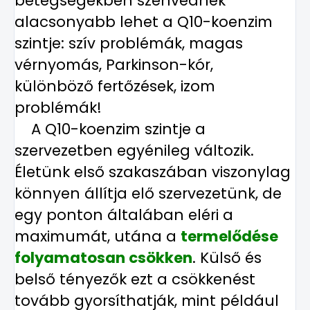
betegségekben szenvednek
alacsonyabb lehet a Q10-koenzim
szintje: szív problémák, magas
vérnyomás, Parkinson-kór,
különböző fertőzések, izom
problémák!
A Q10-koenzim szintje a
szervezetben egyénileg változik.
Életünk első szakaszában viszonylag
könnyen állítja elő szervezetünk, de
egy ponton általában eléri a
maximumát, utána a
termelődése
folyamatosan csökken
. Külső és
belső tényezők ezt a csökkenést
tovább gyorsíthatják, mint például