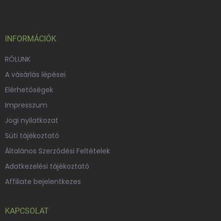
b
l
é
c
INFORMÁCIÓK
RÓLUNK
A vásárlás lépései
Elérhetőségek
Impresszum
Jogi nyilatkozat
Süti tájékoztató
Általános Szerződési Feltételek
Adatkezelési tájékoztató
Affiliate bejelentkezes
KAPCSOLAT