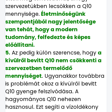
szervezetükben lecsökken a Q10
mennyisége.
Életminőségünk
szempontjából nagy jelentősége
van tehát, hogy a modern
tudomány, felfedezte és képes
előállítani.
5.
Az pedig külön szerencse, hogy
a
kívülről bevitt Q10 nem csökkenti a
szervezetben termelődő
mennyiséget
. Ugyanakkor továbbra
is problémát okoz a kívülről bevitt
Q10 gyenge felszívódása. A
hagyományos Q10 nehezen
hasznosul. Ezt segíti a vízoldékony