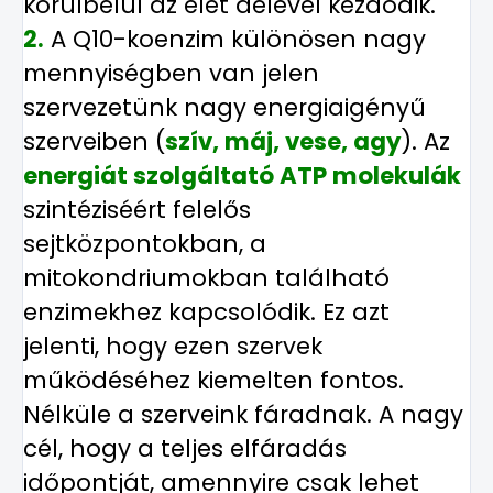
körülbelül az élet delével kezdődik.
2.
A Q10-koenzim különösen nagy
mennyiségben van jelen
szervezetünk nagy energiaigényű
szerveiben (
szív, máj, vese, agy
). Az
energiát szolgáltató ATP molekulák
szintéziséért felelős
sejtközpontokban, a
mitokondriumokban található
enzimekhez kapcsolódik. Ez azt
jelenti, hogy ezen szervek
működéséhez kiemelten fontos.
Nélküle a szerveink fáradnak. A nagy
cél, hogy a teljes elfáradás
időpontját, amennyire csak lehet