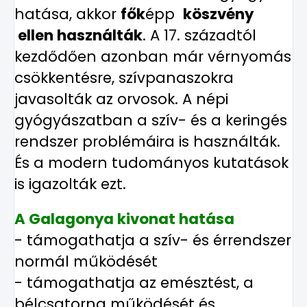
hatása, akkor
fők
épp
köszvény
ellen használták
. A 17. századtól
kezdődően azonban már vérnyomás
csökkentésre, szívpanaszokra
javasolták az orvosok. A népi
gyógyászatban a szív- és a keringés
rendszer problémáira is használták.
És a modern tudományos kutatások
is igazolták ezt.
A Galagonya kivonat hatása
- támogathatja a szív- és érrendszer
normál működését
- támogathatja az emésztést, a
bélcsatorna működését és