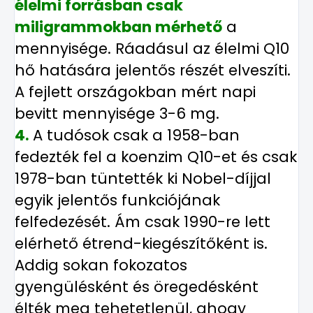
élelmi forrásban csak
miligrammokban mérhető
a
mennyisége. Ráadásul az élelmi Q10
hő hatására jelentős részét elveszíti.
A fejlett országokban mért napi
bevitt mennyisége 3-6 mg.
4.
A tudósok csak a 1958-ban
fedezték fel a koenzim Q10-et és csak
1978-ban tüntették ki Nobel-díjjal
egyik jelentős funkciójának
felfedezését. Ám csak 1990-re lett
elérhető étrend-kiegészítőként is.
Addig sokan fokozatos
gyengülésként és öregedésként
élték meg tehetetlenül, ahogy