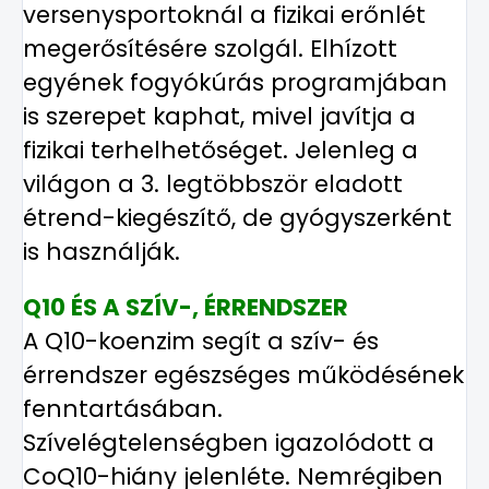
versenysportoknál a fizikai erőnlét
megerősítésére szolgál. Elhízott
egyének fogyókúrás programjában
is szerepet kaphat, mivel javítja a
fizikai terhelhetőséget. Jelenleg a
világon a 3. legtöbbször eladott
étrend-kiegészítő, de gyógyszerként
is használják.
Q10 ÉS A SZÍV-, ÉRRENDSZER
A Q10-koenzim segít a szív- és
érrendszer egészséges működésének
fenntartásában.
Szívelégtelenségben igazolódott a
CoQ10-hiány jelenléte. Nemrégiben