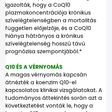
igazolták, hogy a CoQ10
plazmakoncentrációja krónikus
szívelégtelenségben a mortalitás
független előjelzője, és a CoQ10
hiánya hátrányos a krónikus
szívelégtelenség hosszú távú
prognózisa szempontjából.*
Q10 ÉS A VÉRNYOMÁS
A magas vérnyomás kapcsán
átnézték a koenzim Q10-el
kapcsolatos klinikai vizsgálatokat. A
tudományos áttekintés során
azt a
következtetést vonták le, hogy a