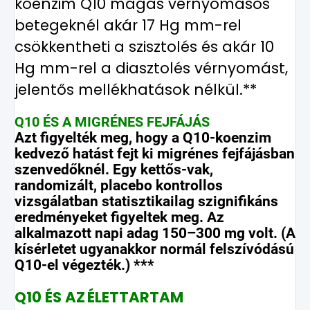
koenzim Q10 magas vérnyomásos
betegeknél akár 17
Hg mm
-rel
csökkentheti a szisztolés és akár 10
Hg mm-rel a diasztolés vérnyomást,
jelentős mellékhatások nélkül.**
Q10 ÉS A MIGRÉNES FEJFÁJÁS
Azt figyelték meg, hogy a Q10-koenzim
kedvező hatást fejt ki migrénes fejfájásban
szenvedőknél. Egy kettős-vak,
randomizált, placebo kontrollos
vizsgálatban statisztikailag szignifikáns
eredményeket figyeltek meg. Az
alkalmazott napi adag 150–300 mg volt. (A
kísérletet ugyanakkor normál felszívódású
Q10-el végezték.) ***
Q10 ÉS AZ
ÉLETTARTAM