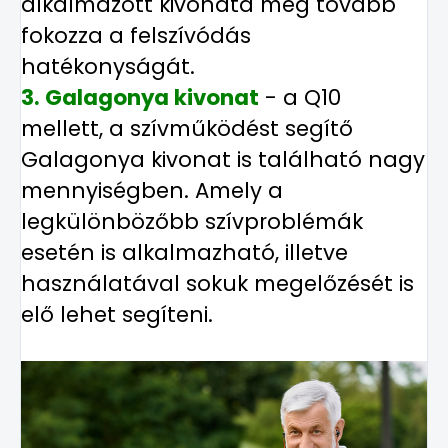
alkalmazott kivonata még tovább
fokozza a felszívódás
hatékonyságát.
3. Galagonya kivonat
- a Q10
mellett, a szívműködést segítő
Galagonya kivonat is található nagy
mennyiségben. Amely a
legkülönbözőbb szívproblémák
esetén is alkalmazható, illetve
használatával sokuk megelőzését is
elő lehet segíteni.