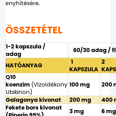
enyhítésére.
ÖSSZETÉTEL
1-2 kapszula /
60/30 adag / f
adag
1
2
HATÓANYAG
KAPSZULA
KAPS
Q10
koenzim
(Vízoldékony
100 mg
200 
Ubikinon)
Galagonya kivonat
200 mg
400
Fekete bors kivonat
3 mg
6 mg
(Piperin 95%)