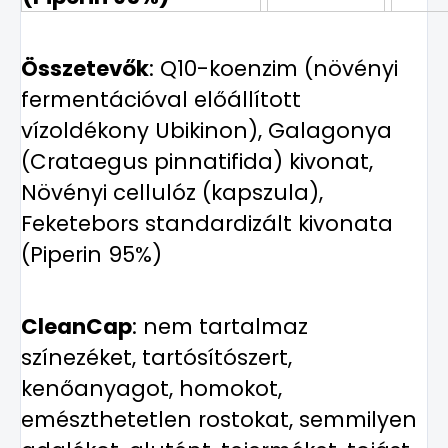
Összetevők
: Q10-koenzim (növényi
fermentációval előállított
vízoldékony Ubikinon), Galagonya
(Crataegus pinnatifida) kivonat,
Növényi cellulóz (kapszula),
Feketebors standardizált kivonata
(Piperin 95%)
CleanCap
: nem tartalmaz
színezéket, tartósítószert,
kenőanyagot, homokot,
emészthetetlen rostokat, semmilyen