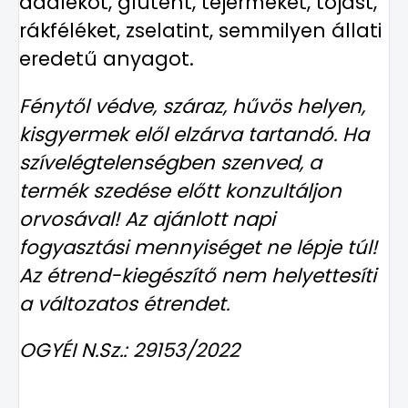
adalékot, glutént, tejerméket, tojást,
rákféléket, zselatint, semmilyen állati
eredetű anyagot.
Fénytől védve, száraz, hűvös helyen,
kisgyermek elől elzárva tartandó. Ha
szívelégtelenségben szenved, a
termék szedése előtt konzultáljon
orvosával! Az ajánlott napi
fogyasztási mennyiséget ne lépje túl!
Az étrend-kiegészítő nem helyettesíti
a változatos étrendet.
OGYÉI N.Sz.: 29153/2022