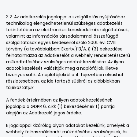
3.2. Az adatkezelés jogalapja: a szolgáltatás nyújtásához
technikailag elengedhetetlenül szükséges adatkezelés
tekintetében az elektronikus kereskedelmi szolgáltatások,
valamint az információs társadalommal összefüggő
szolgáltatások egyes kérdéseiről szóló 2001. évi CVIII.
törvény (a továbbiakban: Ekertv.)13/A. § (3) bekezdése
felhatalmazza az Adatkezelőt a webhely rendeltetésszerű
működtetéséhez szükséges adatok kezelésére. Az ilyen
adatok kezelését valósítják meg a naplófájlok, illetve
bizonyos sütik. A naplófájlokról a 4. fejezetben olvashat
részletesebben, az ide tartozó sütikről az alábbiakban
tájékoztatjuk.
A fentiek értelmében az ilyen adatok kezelésének
jogalapja a GDPR 6. cikk (1) bekezdésének f) pontja
alapján az Adatkezelő jogos érdeke.
E jogalappal kizárólag olyan adatokat kezelünk, amelyek a
webhely felhasználóbarát működéséhez szükségesek, és