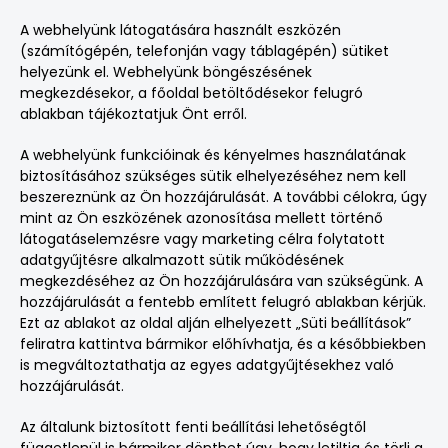
A webhelyünk látogatására használt eszközén
(számítógépén, telefonján vagy táblagépén) sütiket
helyezünk el. Webhelyünk böngészésének
megkezdésekor, a főoldal betöltődésekor felugró
ablakban tájékoztatjuk Önt erről.
A webhelyünk funkcióinak és kényelmes használatának
biztosításához szükséges sütik elhelyezéséhez nem kell
beszereznünk az Ön hozzájárulását. A további célokra, úgy
mint az Ön eszközének azonosítása mellett történő
látogatáselemzésre vagy marketing célra folytatott
adatgyűjtésre alkalmazott sütik működésének
megkezdéséhez az Ön hozzájárulására van szükségünk. A
hozzájárulását a fentebb említett felugró ablakban kérjük.
Ezt az ablakot az oldal alján elhelyezett „Süti beállítások”
feliratra kattintva bármikor előhívhatja, és a későbbiekben
is megváltoztathatja az egyes adatgyűjtésekhez való
hozzájárulását.
Az általunk biztosított fenti beállítási lehetőségtől