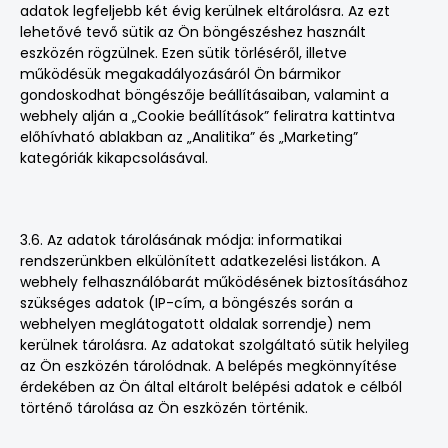
adatok legfeljebb két évig kerülnek eltárolásra. Az ezt
lehetővé tevő sütik az Ön böngészéshez használt
eszközén rögzülnek. Ezen sütik törléséről, illetve
működésük megakadályozásáról Ön bármikor
gondoskodhat böngészője beállításaiban, valamint a
webhely alján a „Cookie beállítások” feliratra kattintva
előhívható ablakban az „Analitika” és „Marketing”
kategóriák kikapcsolásával.
3.6. Az adatok tárolásának módja: informatikai
rendszerünkben elkülönített adatkezelési listákon. A
webhely felhasználóbarát működésének biztosításához
szükséges adatok (IP-cím, a böngészés során a
webhelyen meglátogatott oldalak sorrendje) nem
kerülnek tárolásra. Az adatokat szolgáltató sütik helyileg
az Ön eszközén tárolódnak. A belépés megkönnyítése
érdekében az Ön által eltárolt belépési adatok e célból
történő tárolása az Ön eszközén történik.