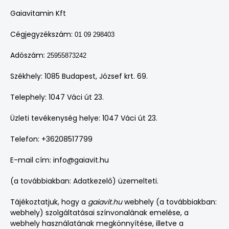
Gaiavitamin Kft
Cégjegyzékszám:
01 09 298403
Adószám:
25955873242
Székhely: 1085 Budapest, József krt. 69.
Telephely: 1047 Váci út 23.
Üzleti tevékenység helye: 1047 Váci út 23.
Telefon: +36208517799
E-mail cím: info@gaiavit.hu
(a továbbiakban: Adatkezelő) üzemelteti.
Tájékoztatjuk, hogy a
gaiavit.hu
webhely (a továbbiakban:
webhely) szolgáltatásai színvonalának emelése, a
webhely használatának megkönnyítése, illetve a