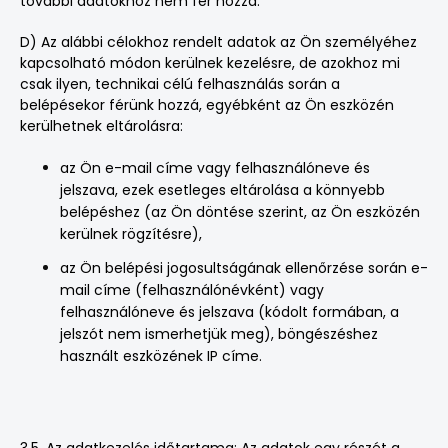
további adatokhoz nem fér hozzá.
D) Az alábbi célokhoz rendelt adatok az Ön személyéhez
kapcsolható módon kerülnek kezelésre, de azokhoz mi
csak ilyen, technikai célú felhasználás során a
belépésekor férünk hozzá, egyébként az Ön eszközén
kerülhetnek eltárolásra:
az Ön e-mail címe vagy felhasználóneve és
jelszava, ezek esetleges eltárolása a könnyebb
belépéshez (az Ön döntése szerint, az Ön eszközén
kerülnek rögzítésre),
az Ön belépési jogosultságának ellenőrzése során e-
mail címe (felhasználónévként) vagy
felhasználóneve és jelszava (kódolt formában, a
jelszót nem ismerhetjük meg), böngészéshez
használt eszközének IP címe.