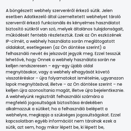
A böngészett webhely szerveréről érkező sütik. Jelen
esetben Adatkezelő által üzemeltetett webhelyet tároló
szerverről érkező funkcionális és kényelmes használatot
biztosító sütikről van szó, melyek általános tulajdonságait,
működését fentebb részleteztük. Ezek az Ön eszközének
IP-címét, a webhely használata során meglátogatott
oldalakat, esetlegesen (az Ön döntése szerint) a
felhasználó nevét és jelszavát jegyzik meg. Ezzel tesszük
lehetővé, hogy Önnek a webhely használata során ne
kelljen rendszeresen – egy-egy újabb oldal
megnyitásakor, vagy a webhely elhagyását követő
visszatéréskor – újra folyamatokat ismételnie, ugyanazon
lapok megnyitásával, illetve – az Ön döntése szerint – ne
kelljen újra azonosítania magát, illetve újra bejelentkeznie.
A webhelyünk regisztrált felhasználói számára a
megfelelő jogosultságok biztosítása érdekében
alkalmazzuk a sütiket; ha a felhasználó belépett a
webhelyre, megkapja a szükséges jogosultságokat. Ezzel
kapcsolatban egyéb információt nem tárolnak ezek a
sütik, azt sem, hogy mikor lépett be, ki lépett be,