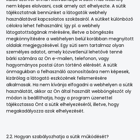
nem képes elolvasni, csak amely azt elhelyezte. A sütik
tájékoztatnak bennünket a látogatók webhely
használatával kapcsolatos szokásairól. A sütiket különböző
célokra lehet felhasználni; így pl. a webhely
látogatottságának mérésére, illetve a böngészés
megkönnyítésére a webhelyen belül korábban megnyitott
oldalak megjegyzésével. Egy süti sem tartalmaz olyan
személyes adatot, amely közvetlenül lehetővé tenné
bárki számára az Ön e-mailen, telefonon, vagy
hagyományos postai úton történő elérését. A sütik
önmagukban a felhasználó azonosítására nem képesek,
kizárólag a látogató eszközének felismerésére
alkalmasak. Ha nem kívánja elfogadni a webhelyen a sütik
használatát, akkor az Ön által használt webböngészőt oly
módon is beállíthatja, hogy a program üzenettel
tájékoztassa Önt a sütik elhelyezéséről, illetve, hogy
megakadályozza azok elhelyezését.
2.2. Hogyan szabályozhatja a sütik működését?