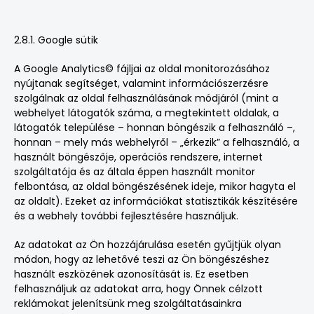
2.8.1. Google sütik
A Google Analytics© fájljai az oldal monitorozásához
nyújtanak segítséget, valamint információszerzésre
szolgálnak az oldal felhasználásának módjáról (mint a
webhelyet látogatók száma, a megtekintett oldalak, a
látogatók települése – honnan böngészik a felhasználó –,
honnan – mely más webhelyről – „érkezik” a felhasználó, a
használt böngészője, operációs rendszere, internet
szolgáltatója és az általa éppen használt monitor
felbontása, az oldal böngészésének ideje, mikor hagyta el
az oldalt). Ezeket az információkat statisztikák készítésére
és a webhely további fejlesztésére használjuk.
Az adatokat az Ön hozzájárulása esetén gyűjtjük olyan
módon, hogy az lehetővé teszi az Ön böngészéshez
használt eszközének azonosítását is. Ez esetben
felhasználjuk az adatokat arra, hogy Önnek célzott
reklámokat jelenítsünk meg szolgáltatásainkra