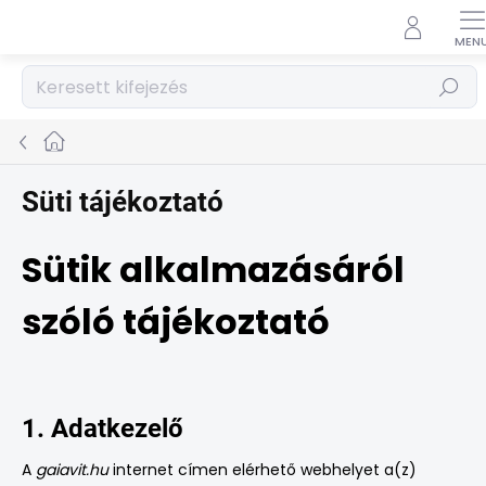
Ugrás
a
fő
tartalomhoz
Keresés
Kezdőlap
Süti tájékoztató
Sütik alkalmazásáról
szóló tájékoztató
1. Adatkezelő
A
gaiavit.hu
internet címen elérhető webhelyet a(z)