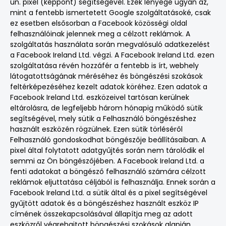
ún. pixel (képpont) segítségével. Ezek lényege ugyan az,
mint a fentebb ismertetett Google szolgáltatásoké, csak
ez esetben elsősorban a Facebook közösségi oldal
felhasználóinak jelennek meg a célzott reklámok. A
szolgáltatás használata során megvalósuló adatkezelést
a Facebook Ireland Ltd. végzi. A Facebook Ireland Ltd. ezen
szolgáltatása révén hozzáfér a fentebb is írt, webhely
látogatottságának méréséhez és böngészési szokások
feltérképezéséhez kezelt adatok köréhez. Ezen adatok a
Facebook Ireland Ltd. eszközeivel tartósan kerülnek
eltárolásra, de legfeljebb három hónapig működő sütik
segítségével, mely sütik a Felhasználó böngészéshez
használt eszközén rögzülnek. Ezen sütik törléséről
Felhasználó gondoskodhat böngészője beállításaiban. A
pixel által folytatott adatgyűjtés során nem tárolódik el
semmi az Ön böngészőjében. A Facebook Ireland Ltd. a
fenti adatokat a böngésző felhasználó számára célzott
reklámok eljuttatása céljából is felhasználja. Ennek során a
Facebook Ireland Ltd. a sütik által és a pixel segítségével
gyűjtött adatok és a böngészéshez használt eszköz IP
címének összekapcsolásával állapítja meg az adott
eszközről végrehajtott böngészési szokások alapján