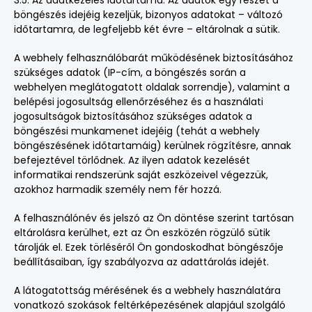
3.5. Az adatkezelés időtartama: Az adatok egy részét a
böngészés idejéig kezeljük, bizonyos adatokat – változó
időtartamra, de legfeljebb két évre – eltárolnak a sütik.
A webhely felhasználóbarát működésének biztosításához
szükséges adatok (IP-cím, a böngészés során a
webhelyen meglátogatott oldalak sorrendje), valamint a
belépési jogosultság ellenőrzéséhez és a használati
jogosultságok biztosításához szükséges adatok a
böngészési munkamenet idejéig (tehát a webhely
böngészésének időtartamáig) kerülnek rögzítésre, annak
befejeztével törlődnek. Az ilyen adatok kezelését
informatikai rendszerünk saját eszközeivel végezzük,
azokhoz harmadik személy nem fér hozzá.
A felhasználónév és jelszó az Ön döntése szerint tartósan
eltárolásra kerülhet, ezt az Ön eszközén rögzülő sütik
tárolják el. Ezek törléséről Ön gondoskodhat böngészője
beállításaiban, így szabályozva az adattárolás idejét.
A látogatottság mérésének és a webhely használatára
vonatkozó szokások feltérképezésének alapjául szolgáló