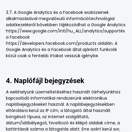
3.7. A Google Analytics és a Facebook eszközeinek
alkalmazásával megvalósuló információtechnológiai
adatkezelésről bővebben tájékozódhat a Google Analytics
https://www.google.com/intl/hu_ALL/analytics/support
és
a Facebook
https://developers.facebook.com/products
oldalán. A
Google Analytics és a Facebook által ajánlott funkciók
közül csak a fentebb írtakat vesszük igénybe.
4. Naplófájl bejegyzések
A webhelyünk üzemeltetéséhez használt tárhelyünkhöz
kapcsolódó informatikai rendszerünk elektronikus
naplóbejegyzéseket használ. A naplóbejegyzésekben
eltárolásra kerül az IP cím, a látogató által használt
böngésző típusa, az internet szolgáltató,
dátum/időbélyegző, hivatkozó és kilépő oldalak címe, a
kattintások száma a látogatás alatt. Erre azért kerül sor,