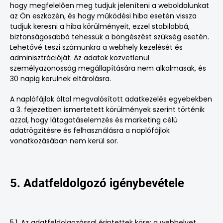
hogy megfelelően meg tudjuk jeleníteni a weboldalunkat
az Ön eszközén, és hogy működési hiba esetén vissza
tudjuk keresni a hiba körülményeit, ezzel stabilabbá,
biztonságosabbá tehessük a böngészést szükség esetén.
Lehetővé teszi számunkra a webhely kezelését és
adminisztrációját. Az adatok közvetlenül
személyazonosság megállapítására nem alkalmasak, és
30 napig kerülnek eltárolásra.
A naplófájlok által megvalósított adatkezelés egyebekben
a 3. fejezetben ismertetett körülmények szerint történik
azzal, hogy látogatáselemzés és marketing célú
adatrögzítésre és felhasználásra a naplófájlok
vonatkozásában nem kerül sor.
5. Adatfeldolgozó igénybevétele
5.1. Az adatfeldolgozással érintettek köre: a webhelyet