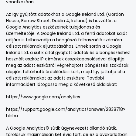
vonatkozóan.
Az így gyűjtött adatokhoz a Google Ireland Ltd. (Gordon
House, Barrow Street, Dublin 4, Ireland) is hozzáfér, a
Google Analytics eszközeinek tulajdonosa és
üzemeltetője. A Google Ireland Ltd. a fenti adatokat saját
céljára is felhasználja a böngésző felhasználó számára
célzott reklámok eljuttatásához. Ennek során a Google
Ireland Ltd. a sütik által gyűjtött adatok és a böngészéshez
használt eszköz IP címének összekapcsolásával állapítja
meg az adott eszközről végrehajtott böngészési szokások
alapján feltárható érdeklődési kört, majd így juttatja el a
célzott reklámokat az adott eszközre. További
információért látogassa meg a következő oldalakat:
https://www.google.com/analytics
https://support.google.com/analytics/answer/2838718?
hl=hu
A Google Analytics© sütik úgynevezett állandó sütik,
tárolásuk maximálisan két évig tart, de ez a gyakorlatban