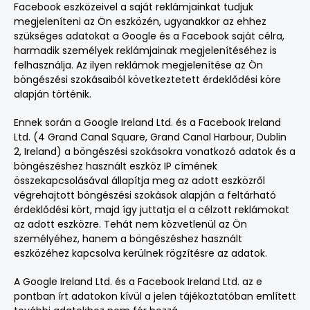
Facebook eszközeivel a saját reklámjainkat tudjuk
megjeleníteni az Ön eszközén, ugyanakkor az ehhez
szükséges adatokat a Google és a Facebook saját célra,
harmadik személyek reklámjainak megjelenítéséhez is
felhasználja. Az ilyen reklámok megjelenítése az Ön
böngészési szokásaiból következtetett érdeklődési köre
alapján történik.
Ennek során a Google Ireland Ltd. és a Facebook Ireland
Ltd. (4 Grand Canal Square, Grand Canal Harbour, Dublin
2, Ireland) a böngészési szokásokra vonatkozó adatok és a
böngészéshez használt eszköz IP címének
összekapcsolásával állapítja meg az adott eszközről
végrehajtott böngészési szokások alapján a feltárható
érdeklődési kört, majd így juttatja el a célzott reklámokat
az adott eszközre. Tehát nem közvetlenül az Ön
személyéhez, hanem a böngészéshez használt
eszközéhez kapcsolva kerülnek rögzítésre az adatok.
A Google Ireland Ltd. és a Facebook Ireland Ltd. az e
pontban írt adatokon kívül a jelen tájékoztatóban említett