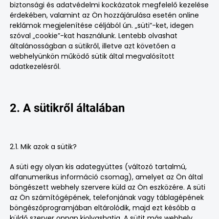
biztonsági és adatvédelmi kockázatok megfelelő kezelése
érdekében, valamint az Ön hozzájárulása esetén online
reklámok megjelenítése céljából ún. „süti”-ket, idegen
szóval „cookie”-kat használunk. Lentebb olvashat
általánosságban a sütikről, illetve azt követően a
webhelyünkön működő sütik által megvalósított
adatkezelésről.
2. A sütikről általában
2.1. Mik azok a sütik?
A süti egy olyan kis adategyüttes (változó tartalmú,
alfanumerikus információ csomag), amelyet az Ön által
böngészett webhely szervere küld az Ön eszközére. A süti
az Ön számítógépének, telefonjának vagy táblagépének
böngészőprogramjában eltárolódik, majd ezt később a
küldő szerver onnan kiolvashatja. A sütit más webhely