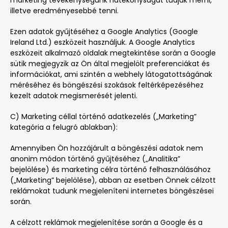
marketing tevékenységünk hatékonyságát tudjuk mérni,
illetve eredményesebbé tenni.
Ezen adatok gyűjtéséhez a Google Analytics (Google
Ireland Ltd.) eszközeit használjuk. A Google Analytics
eszközeit alkalmazó oldalak megtekintése során a Google
sütik megjegyzik az Ön által megjelölt preferenciákat és
információkat, ami szintén a webhely látogatottságának
méréséhez és böngészési szokások feltérképezéséhez
kezelt adatok megismerését jelenti.
C) Marketing céllal történő adatkezelés („Marketing”
kategória a felugró ablakban):
Amennyiben Ön hozzájárult a böngészési adatok nem
anonim módon történő gyűjtéséhez („Analitika”
bejelölése) és marketing célra történő felhasználásához
(„Marketing” bejelölése), abban az esetben Önnek célzott
reklámokat tudunk megjeleníteni internetes böngészései
során.
A célzott reklámok megjelenítése során a Google és a