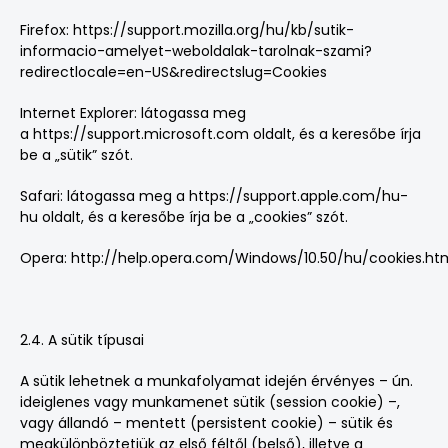
Firefox:
https://support.mozilla.org/hu/kb/sutik-
informacio-amelyet-weboldalak-tarolnak-szami?
redirectlocale=en-US&redirectslug=Cookies
Internet Explorer: látogassa meg
a
https://support.microsoft.com
oldalt, és a keresőbe írja
be a „sütik” szót.
Safari: látogassa meg a
https://support.apple.com/hu-
hu
oldalt, és a keresőbe írja be a „cookies” szót.
Opera:
http://help.opera.com/Windows/10.50/hu/cookies.ht
2.4. A sütik típusai
A sütik lehetnek a munkafolyamat idején érvényes – ún.
ideiglenes vagy munkamenet sütik (session cookie) –,
vagy állandó – mentett (persistent cookie) – sütik és
megkülönböztetjük az első féltől (belső), illetve a