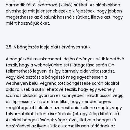
harmadik féltől származó (külső) sütiket. Az alábbiakban
olvashatja mit jelentenek ezek a kifejezések, hogy jobban
megérthesse az általunk használt sütiket, illetve azt, hogy
miért használjuk őket.
2.5. A böngészés ideje alatt érvényes sütik
A böngészési munkamenet idején érvényes sütik lehetővé
teszik, hogy a webhelyünkre tett látogatása során Ön
felismerhető legyen, és így bármely oldalváltoztatást,
vagy kiválasztást a böngésző megjegyezhessen a
webhelyen belül végrehajtott böngészése során oldalról
oldalra. Ezek a sütik lehetővé teszik, hogy egy webhely
számos oldalán gyorsan és könnyedén haladhasson végig
és léphessen visszafelé anélkül, hogy minden egyes
meglátogatott oldalon azonosítania kellene magát, vagy
folyamatokat kellene ismételnie (pl. egy űrlap kitöltése).
Az oldal böngészésének végeztével, illetve a böngésző
bezárásával az ilyen sütik automatikusan törlődnek az