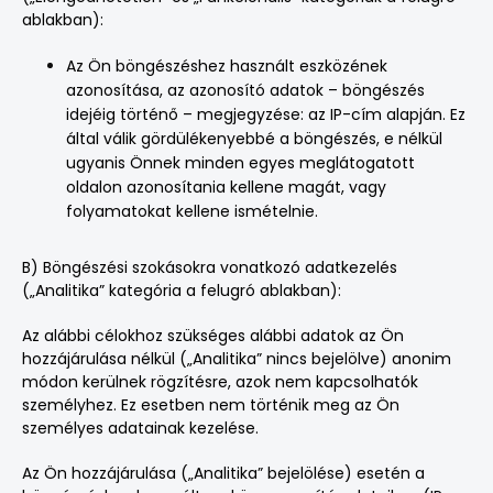
ablakban):
Az Ön böngészéshez használt eszközének
azonosítása, az azonosító adatok – böngészés
idejéig történő – megjegyzése: az IP-cím alapján. Ez
által válik gördülékenyebbé a böngészés, e nélkül
ugyanis Önnek minden egyes meglátogatott
oldalon azonosítania kellene magát, vagy
folyamatokat kellene ismételnie.
B) Böngészési szokásokra vonatkozó adatkezelés
(„Analitika” kategória a felugró ablakban):
Az alábbi célokhoz szükséges alábbi adatok az Ön
hozzájárulása nélkül („Analitika” nincs bejelölve) anonim
módon kerülnek rögzítésre, azok nem kapcsolhatók
személyhez. Ez esetben nem történik meg az Ön
személyes adatainak kezelése.
Az Ön hozzájárulása („Analitika” bejelölése) esetén a