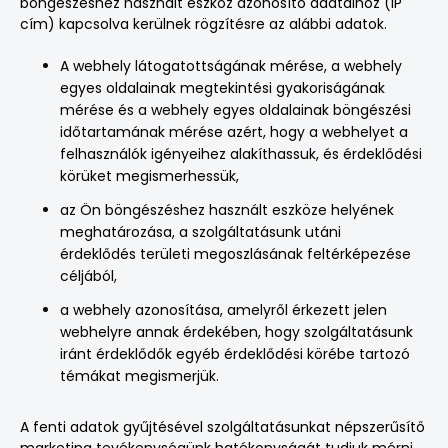
böngészéshez használt eszköz azonosító adataihoz (IP
cím) kapcsolva kerülnek rögzítésre az alábbi adatok.
A webhely látogatottságának mérése, a webhely
egyes oldalainak megtekintési gyakoriságának
mérése és a webhely egyes oldalainak böngészési
időtartamának mérése azért, hogy a webhelyet a
felhasználók igényeihez alakíthassuk, és érdeklődési
körüket megismerhessük,
az Ön böngészéshez használt eszköze helyének
meghatározása, a szolgáltatásunk utáni
érdeklődés területi megoszlásának feltérképezése
céljából,
a webhely azonosítása, amelyről érkezett jelen
webhelyre annak érdekében, hogy szolgáltatásunk
iránt érdeklődők egyéb érdeklődési körébe tartozó
témákat megismerjük.
A fenti adatok gyűjtésével szolgáltatásunkat népszerűsítő