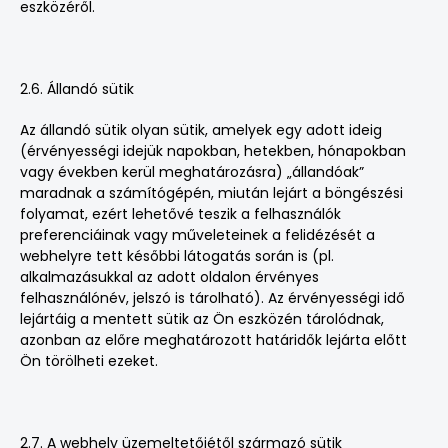
eszközéről.
2.6. Állandó sütik
Az állandó sütik olyan sütik, amelyek egy adott ideig
(érvényességi idejük napokban, hetekben, hónapokban
vagy években kerül meghatározásra) „állandóak”
maradnak a számítógépén, miután lejárt a böngészési
folyamat, ezért lehetővé teszik a felhasználók
preferenciáinak vagy műveleteinek a felidézését a
webhelyre tett későbbi látogatás során is (pl.
alkalmazásukkal az adott oldalon érvényes
felhasználónév, jelszó is tárolható). Az érvényességi idő
lejártáig a mentett sütik az Ön eszközén tárolódnak,
azonban az előre meghatározott határidők lejárta előtt
Ön törölheti ezeket.
2.7. A webhely üzemeltetőjétől származó sütik