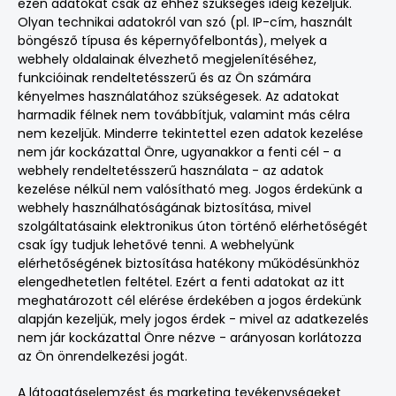
ezen adatokat csak az ehhez szükséges ideig kezeljük.
Olyan technikai adatokról van szó (pl. IP-cím, használt
böngésző típusa és képernyőfelbontás), melyek a
webhely oldalainak élvezhető megjelenítéséhez,
funkcióinak rendeltetésszerű és az Ön számára
kényelmes használatához szükségesek. Az adatokat
harmadik félnek nem továbbítjuk, valamint más célra
nem kezeljük. Minderre tekintettel ezen adatok kezelése
nem jár kockázattal Önre, ugyanakkor a fenti cél - a
webhely rendeltetésszerű használata - az adatok
kezelése nélkül nem valósítható meg. Jogos érdekünk a
webhely használhatóságának biztosítása, mivel
szolgáltatásaink elektronikus úton történő elérhetőségét
csak így tudjuk lehetővé tenni. A webhelyünk
elérhetőségének biztosítása hatékony működésünkhöz
elengedhetetlen feltétel. Ezért a fenti adatokat az itt
meghatározott cél elérése érdekében a jogos érdekünk
alapján kezeljük, mely jogos érdek - mivel az adatkezelés
nem jár kockázattal Önre nézve - arányosan korlátozza
az Ön önrendelkezési jogát.
A látogatáselemzést és marketing tevékenységeket