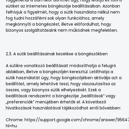
függetlenül is bármikor dönthet úgy, hogy letiltja és törli a
sütiket az internetes böngészője beállításaiban. Azonban
felhívjuk a figyelmét, hogy a sütik használata nélkül nem
fog tudni hozzáférni sok olyan funkcióhoz, amely
megkönnyíti a böngészést, illetve előfordulhat, hogy
bizonyos szolgáltatásaink nem működnek megfelelően.
2.3. A sütik beállításainak kezelése a böngészőkben
A sütikre vonatkozó beállításait módosíthatja a felugró
ablakban, illetve a böngészőjén keresztül. Letilthatja a
sütik használatát úgy, hogy böngészőjében aktiválja azt a
beállítást, amely lehetővé teszi, hogy visszautasítsa az
összes, vagy bizonyos sütik elhelyezését. Ezek a
beállítások rendszerint a böngészője „beállítások” vagy
„preferenciák” menüjében érhetők el. A következő
hivatkozások használatával tájékozódhat erről bővebben:
Chrome:
https://support.google.com/chrome/answer/9564
hl=hu