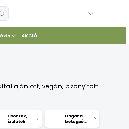
ÜRES KOSÁR
resés
KOSÁR
ázis
AKCIÓ
tal ajánlott, vegán, bizonyított
Csontok,
Daganatos
ízületek
betegségek