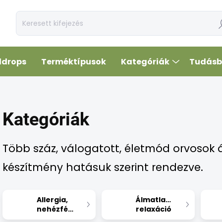
Ke
ldrops
Terméktípusok
Kategóriák
Tudásb
Kategóriák
Több száz, válogatott, életmód orvosok ál
készítmény hatásuk szerint rendezve.
Allergia,
Álmatlanság,
nehézfémek
relaxáció