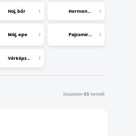
Haj, bőr
Hormonháztartás
Máj, epe
Pajzsmirigy
Vérképzés
összesen
65
termék