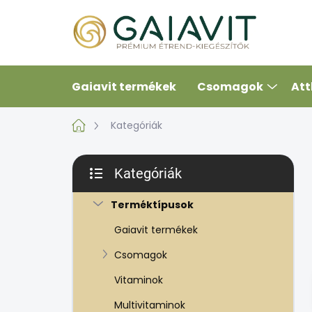
Ugrás
a
fő
tartalomhoz
Gaiavit termékek
Csomagok
Att
Kezdőlap
Kategóriák
O
Kategóriák
l
Kategóriák
d
átugrása
Terméktípusok
a
l
Gaiavit termékek
s
ó
Csomagok
p
Vitaminok
a
n
Multivitaminok