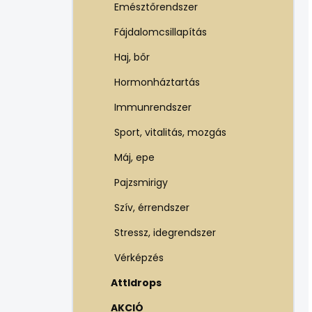
Emésztőrendszer
Fájdalomcsillapítás
Haj, bőr
Hormonháztartás
Immunrendszer
Sport, vitalitás, mozgás
Máj, epe
Pajzsmirigy
Szív, érrendszer
Stressz, idegrendszer
Vérképzés
Attldrops
AKCIÓ