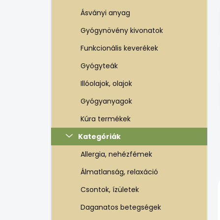
e
l
Ásványi anyag
Gyógynövény kivonatok
Funkcionális keverékek
Gyógyteák
Illóolajok, olajok
Gyógyanyagok
Kúra termékek
Kategóriák
Allergia, nehézfémek
Álmatlanság, relaxáció
Csontok, ízületek
Daganatos betegségek