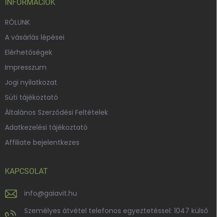
c
INFORMÁCIÓK
RÓLUNK
A vásárlás lépései
Elérhetőségek
Impresszum
Jogi nyilatkozat
Süti tájékoztató
Általános Szerződési Feltételek
Adatkezelési tájékoztató
Affiliate bejelentkezes
KAPCSOLAT
info
@
gaiavit.hu
Személyes átvétel telefonos egyeztetéssel: 1047 külső