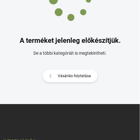
A terméket jelenleg előkészítjük.
De a többi kategóriát is megtekintheti.
Vásárlás folytatása
L
á
b
l
é