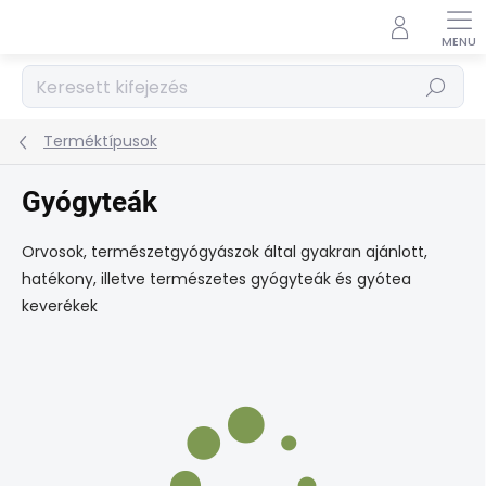
Ugrás
a
fő
tartalomhoz
Keresés
Terméktípusok
Gyógyteák
Orvosok, természetgyógyászok által gyakran ajánlott,
hatékony, illetve természetes gyógyteák és gyótea
keverékek