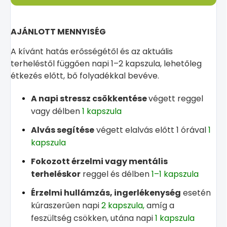
AJÁNLOTT MENNYISÉG
A kívánt hatás erősségétől és az aktuális
terheléstől függően napi 1–2 kapszula, lehetőleg
étkezés előtt, bő folyadékkal bevéve.
A napi stressz csökkentése
végett reggel
vagy délben
1 kapszula
Alvás segítése
végett elalvás előtt 1 órával
1
kapszula
Fokozott érzelmi vagy mentális
terheléskor
reggel és délben
1–1 kapszula
Érzelmi hullámzás, ingerlékenység
esetén
kúraszerűen napi
2 kapszula,
amíg a
feszültség csökken, utána napi
1 kapszula