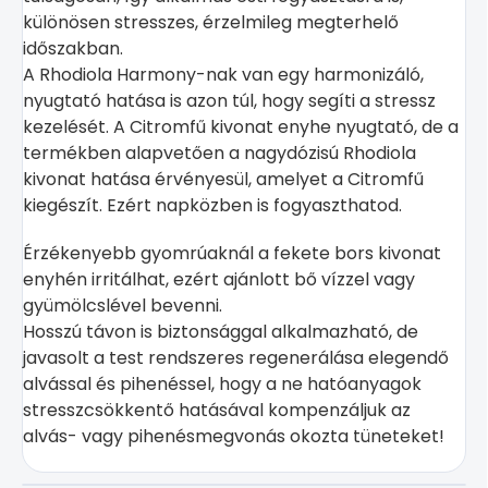
különösen stresszes, érzelmileg megterhelő
időszakban.
A Rhodiola Harmony-nak van egy harmonizáló,
nyugtató hatása is azon túl, hogy segíti a stressz
kezelését. A Citromfű kivonat enyhe nyugtató, de a
termékben alapvetően a nagydózisú Rhodiola
kivonat hatása érvényesül, amelyet a Citromfű
kiegészít. Ezért napközben is fogyaszthatod.
Érzékenyebb gyomrúaknál a fekete bors kivonat
enyhén irritálhat, ezért ajánlott bő vízzel vagy
gyümölcslével bevenni.
Hosszú távon is biztonsággal alkalmazható, de
javasolt a test rendszeres regenerálása elegendő
alvással és pihenéssel, hogy a ne hatóanyagok
stresszcsökkentő hatásával kompenzáljuk az
alvás- vagy pihenésmegvonás okozta tüneteket!