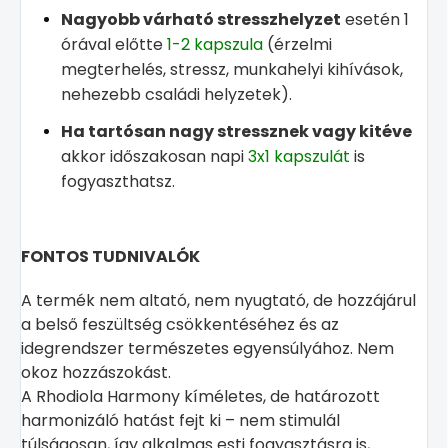
Nagyobb várható stresszhelyzet
esetén 1
órával előtte
1-2 kapszula
(érzelmi
megterhelés, stressz, munkahelyi kihívások,
nehezebb családi helyzetek).
Ha tartósan nagy stressznek vagy kitéve
akkor időszakosan napi
3x1 kapszulát
is
fogyaszthatsz.
FONTOS TUDNIVALÓK
A termék nem altató, nem nyugtató, de hozzájárul
a belső feszültség csökkentéséhez és az
idegrendszer természetes egyensúlyához. Nem
okoz hozzászokást.
A Rhodiola Harmony kíméletes, de határozott
harmonizáló hatást fejt ki – nem stimulál
túlságosan, így alkalmas esti fogyasztásra is,