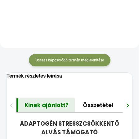
energiáért és a szív
aktív B6-vitaminnal
egészségéért
idegrendszered és izmaid
támogatására,
fáradtságcsökkentésre és
energiaszinted növelésére
Összes kapcsolódó termék megjelenítése
Termék részletes leírása
<
>
Kinek ajánlott?
Összetétel
Gya
ADAPTOGÉN STRESSZCSÖKKENTŐ
ALVÁS TÁMOGATÓ