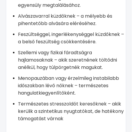
egyensúly megtalálásához.
Alvászavarral küzdőknek – a mélyebb és
pihentetőbb alvására eléréséhez.
Feszültséggel, ingerlékenységgel küzdőknek –
a belső feszültség csökkentésére.
Szellemi vagy fizikai fáradtságra
hajlamosaknak – akik szeretnének töltődni
anélkül, hogy túlpörgetnék magukat.
Menopauzában vagy érzelmileg instabilabb
időszakban lévő nőknek – természetes
hangulatkiegyenlítőként.
Természetes stresszoldót keresőknek – akik
kerülik a szintetikus nyugtatókat, de hatékony
támogatást várnak