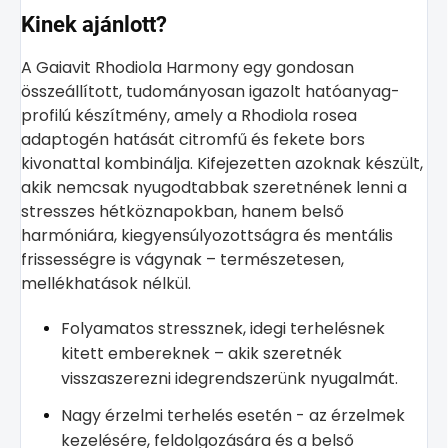
Kinek ajánlott?
A Gaiavit Rhodiola Harmony egy gondosan
összeállított, tudományosan igazolt hatóanyag-
profilú készítmény, amely a Rhodiola rosea
adaptogén hatását citromfű és fekete bors
kivonattal kombinálja. Kifejezetten azoknak készült,
akik nemcsak nyugodtabbak szeretnének lenni a
stresszes hétköznapokban, hanem belső
harmóniára, kiegyensúlyozottságra és mentális
frissességre is vágynak – természetesen,
mellékhatások nélkül.
Folyamatos stressznek, idegi terhelésnek
kitett embereknek – akik szeretnék
visszaszerezni idegrendszerünk nyugalmát.
Nagy érzelmi terhelés esetén - az érzelmek
kezelésére, feldolgozására és a belső