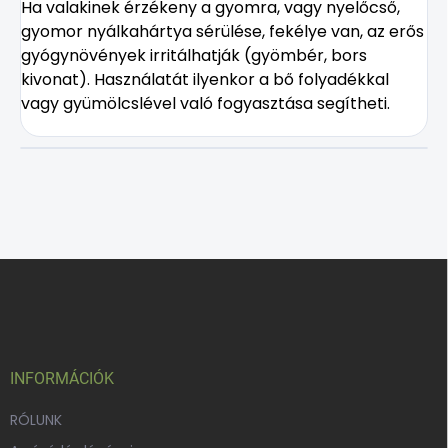
Ha valakinek érzékeny a gyomra, vagy nyelőcső,
gyomor nyálkahártya sérülése, fekélye van, az erős
gyógynövények irritálhatják (gyömbér, bors
kivonat). Használatát ilyenkor a bő folyadékkal
vagy gyümölcslével való fogyasztása segítheti.
L
á
b
l
é
c
INFORMÁCIÓK
RÓLUNK