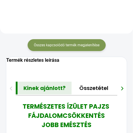
támogatására,
komplex
fáradtságcsökkentésre és
energiaszinted növelésére
Összes kapcsolódó termék megjelenítése
Termék részletes leírása
<
>
Kinek ajánlott?
Összetétel
Gya
TERMÉSZETES ÍZÜLET PAJZS
FÁJDALOMCSÖKKENTÉS
JOBB EMÉSZTÉS