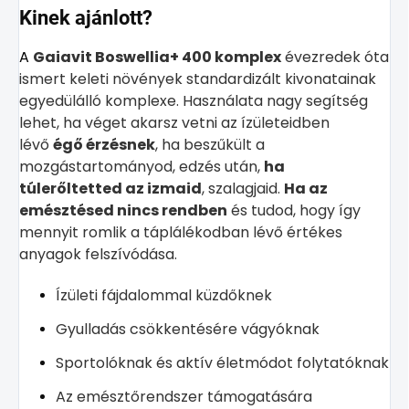
Kinek ajánlott?
A
Gaiavit Boswellia+ 400 komplex
évezredek óta
ismert keleti növények standardizált kivonatainak
egyedülálló komplexe. Használata nagy segítség
lehet, ha véget akarsz vetni az ízületeidben
lévő
égő érzésnek
, ha beszűkült a
mozgástartományod, edzés után,
ha
túlerőltetted az izmaid
, szalagjaid.
Ha az
emésztésed nincs rendben
és tudod, hogy így
mennyit romlik a táplálékodban lévő értékes
anyagok felszívódása.
Ízületi fájdalommal küzdőknek
Gyulladás csökkentésére vágyóknak
Sportolóknak és aktív életmódot folytatóknak
Az emésztőrendszer támogatására