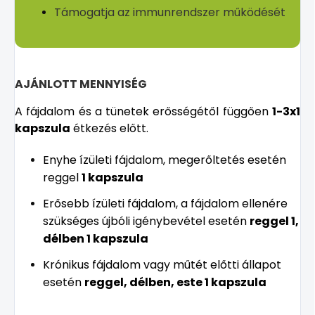
Támogatja az immunrendszer működését
AJÁNLOTT MENNYISÉG
A fájdalom és a tünetek erősségétől függően
1-3x1
kapszula
étkezés előtt.
Enyhe ízületi fájdalom, megerőltetés esetén
reggel
1 kapszula
Erősebb ízületi fájdalom, a fájdalom ellenére
szükséges újbóli igénybevétel esetén
reggel 1,
délben 1 kapszula
Krónikus fájdalom vagy műtét előtti állapot
esetén
reggel, délben, este 1 kapszula