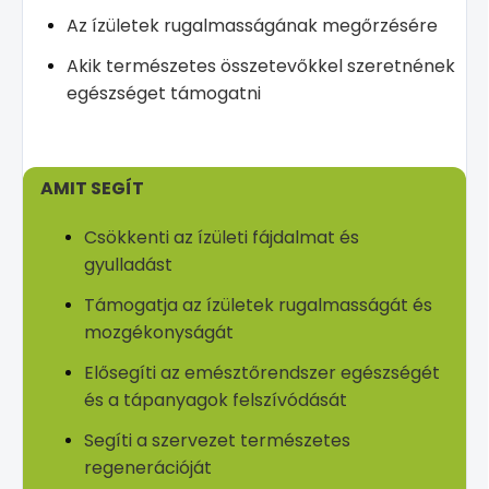
Az ízületek rugalmasságának megőrzésére
Akik természetes összetevőkkel szeretnének
egészséget támogatni
AMIT SEGÍT
Csökkenti az ízületi fájdalmat és
gyulladást
Támogatja az ízületek rugalmasságát és
mozgékonyságát
Elősegíti az emésztőrendszer egészségét
és a tápanyagok felszívódását
Segíti a szervezet természetes
regenerációját