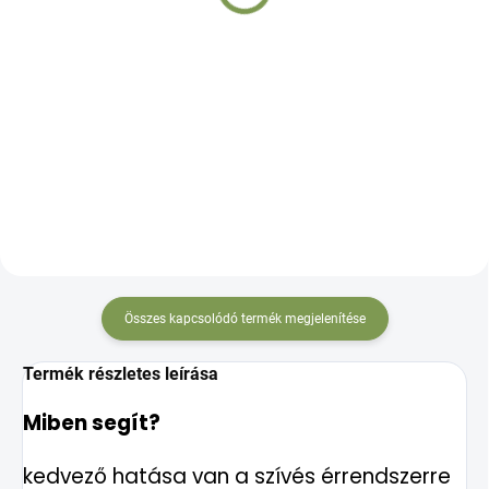
Kosárba
Kosárba
Magas hatóanyag tartalmú,
szelíd, savmentes formula
A két legjobban hasznosuló
extra Citrus bioflavonoid
szerves magnéziumforma,
komplexszel és Rutinnal
aktív B6-vitaminnal
idegrendszered és izmaid
támogatására,
fáradtságcsökkentésre és
energiaszinted növelésére
Összes kapcsolódó termék megjelenítése
Termék részletes leírása
Miben segít?
kedvező hatása van a szívés érrendszerre