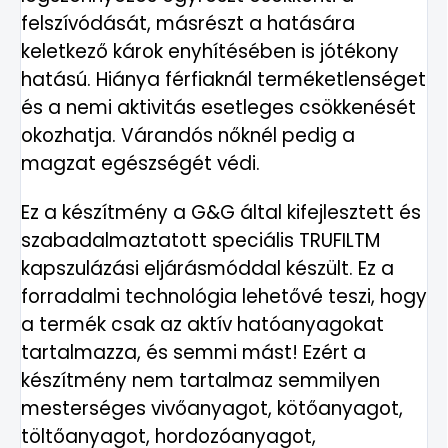
felszívódását, másrészt a hatására
keletkező károk enyhítésében is jótékony
hatású. Hiánya férfiaknál terméketlenséget
és a nemi aktivitás esetleges csökkenését
okozhatja. Várandós nőknél pedig a
magzat egészségét védi.
Ez a készítmény a G&G által kifejlesztett és
szabadalmaztatott speciális TRUFILTM
kapszulázási eljárásmóddal készült. Ez a
forradalmi technológia lehetővé teszi, hogy
a termék csak az aktív hatóanyagokat
tartalmazza, és semmi mást! Ezért a
készítmény nem tartalmaz semmilyen
mesterséges vivőanyagot, kötőanyagot,
töltőanyagot, hordozóanyagot,