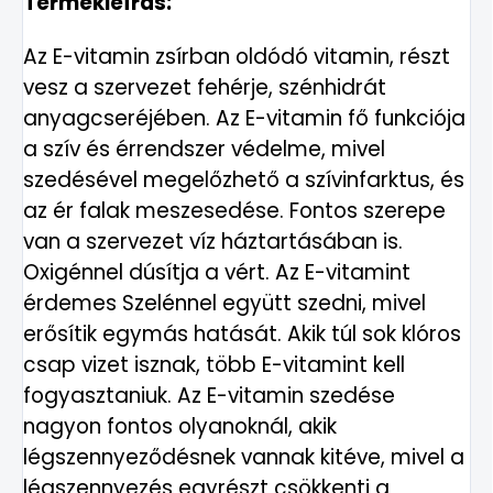
Termékleírás:
Az E-vitamin zsírban oldódó vitamin, részt
vesz a szervezet fehérje, szénhidrát
anyagcseréjében. Az E-vitamin fő funkciója
a szív és érrendszer védelme, mivel
szedésével megelőzhető a szívinfarktus, és
az ér falak meszesedése. Fontos szerepe
van a szervezet víz háztartásában is.
Oxigénnel dúsítja a vért. Az E-vitamint
érdemes Szelénnel együtt szedni, mivel
erősítik egymás hatását. Akik túl sok klóros
csap vizet isznak, több E-vitamint kell
fogyasztaniuk. Az E-vitamin szedése
nagyon fontos olyanoknál, akik
légszennyeződésnek vannak kitéve, mivel a
légszennyezés egyrészt csökkenti a