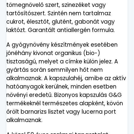
tömegnövelő szert, szinezéket vagy
tartósítószert. Szintén nem tartalmaz
cukrot, élesztőt, glutént, gabonát vagy
laktózt. Garantált antiallergén formula.
A gyógynövény készítmények esetében
jónéhány kivonat organikus (bio-)
tisztaságú, melyet a címke külön jelez. A
gyártás során semmilyen hőt nem
alkalmaznak. A kapszulahéj, amibe az aktív
hatóanyagok kerülnek, minden esetben
növényi eredetű. Bizonyos kapszulás G&G
termékeknél természetes alapként, kövön
őrölt barnarizs lisztet vagy lucerna port
alkalmaznak.