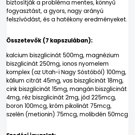
biztosítják a probléma mentes, könnyű
fogyasztást, a gyors, nagy arányú
felszívódást, és a hatékony eredményeket.
Összetevők (7 kapszulában):
kalcium biszglicinát 500mg, magnézium
biszglicinát 250mg, ionos nyomelem
komplex (az Utah-i Nagy Sóstóból) 100mg,
kálium citrát 45mg, vas biszglicinát 18mg,
cink biszglicinát 15mg, mangán biszglicinát
4mg, réz biszglicinát 2mg, jód 225mcg,
boron 100mcg, króm pikolinát 75mcg,
szelén (metionin) 75mcg, molibdén 50mcg