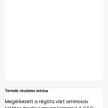
legmagasabb felszívódási hatásfokkal
rendelkező szerves kötésű formájukban
kerültek a vegán kapszulákba. Az
eredmény fokozása érdekében a
készítmény az ásványi anyagok mellett
tartalmaz egy ionos nyomelem komplexet
is, amely 100%-ban természetes, hiszen az
Utah-i Nagy Sóstóból származik.
RÉSZLETES INFORMÁCIÓ
KÉRDÉS
Termék részletes leírása
Megérkezett a régóta várt aminosav