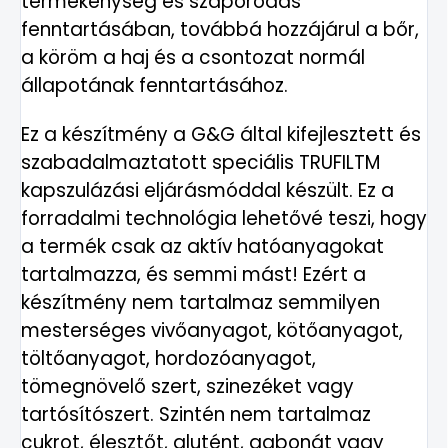
termékenység és szaporodás
fenntartásában, továbbá hozzájárul a bőr,
a köröm a haj és a csontozat normál
állapotának fenntartásához.
Ez a készítmény a G&G által kifejlesztett és
szabadalmaztatott speciális TRUFILTM
kapszulázási eljárásmóddal készült. Ez a
forradalmi technológia lehetővé teszi, hogy
a termék csak az aktív hatóanyagokat
tartalmazza, és semmi mást! Ezért a
készítmény nem tartalmaz semmilyen
mesterséges vivőanyagot, kötőanyagot,
töltőanyagot, hordozóanyagot,
tömegnövelő szert, szinezéket vagy
tartósítószert. Szintén nem tartalmaz
cukrot, élesztőt, glutént, gabonát vagy