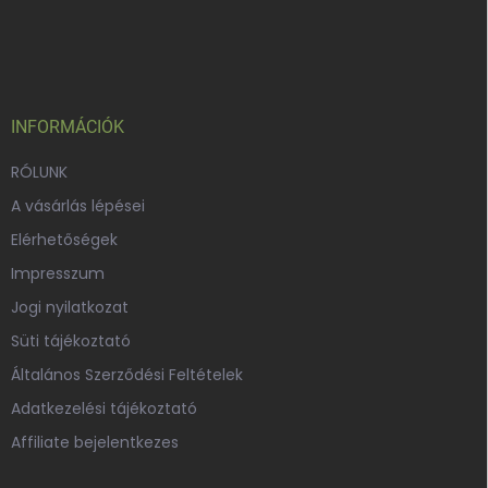
L
á
b
l
é
c
INFORMÁCIÓK
RÓLUNK
A vásárlás lépései
Elérhetőségek
Impresszum
Jogi nyilatkozat
Süti tájékoztató
Általános Szerződési Feltételek
Adatkezelési tájékoztató
Affiliate bejelentkezes