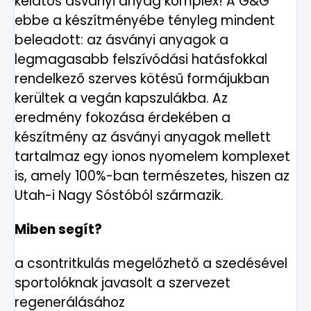
kelátos ásványi anyag komplex! A G&G
ebbe a készítményébe tényleg mindent
beleadott: az ásványi anyagok a
legmagasabb felszívódási hatásfokkal
rendelkező szerves kötésű formájukban
kerültek a vegán kapszulákba. Az
eredmény fokozása érdekében a
készítmény az ásványi anyagok mellett
tartalmaz egy ionos nyomelem komplexet
is, amely 100%-ban természetes, hiszen az
Utah-i Nagy Sóstóból származik.
Miben segít?
a csontritkulás megelőzhető a szedésével
sportolóknak javasolt a szervezet
regenerálásához