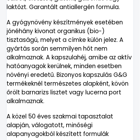
laktózt. Garantált antiallergén formula.
A gyógynövény készítmények esetében
jónéhány kivonat organikus (bio-)
tisztaságú, melyet a címke külön jelez. A
gyártás során semmilyen hőt nem
alkalmaznak. A kapszulahéj, amibe az aktív
hatóanyagok kerülnek, minden esetben
növényi eredetű. Bizonyos kapszulás G&G
termékeknél természetes alapként, kövön
őrölt barnarizs lisztet vagy lucerna port
alkalmaznak.
A közel 50 éves szakmai tapasztalat
alapján, válogatott, minőségi
alapanyagokból készített formulák