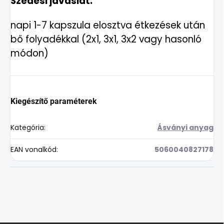
Szedési javaslat:
napi 1-7 kapszula elosztva étkezések után
bő folyadékkal (2x1, 3x1, 3x2 vagy hasonló
módon)
Kiegészítő paraméterek
Kategória
:
Ásványi anyag
EAN vonalkód
:
5060040827178