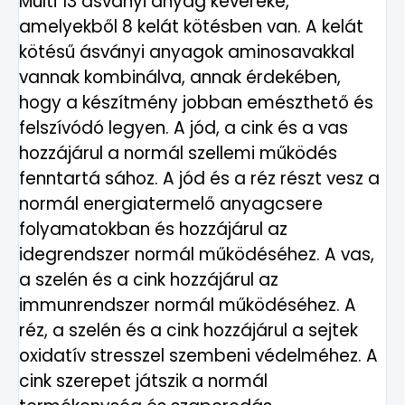
Multi 13 ásványi anyag keveréke,
amelyekből 8 kelát kötésben van. A kelát
kötésű ásványi anyagok aminosavakkal
vannak kombinálva, annak érdekében,
hogy a készítmény jobban emészthető és
felszívódó legyen. A jód, a cink és a vas
hozzájárul a normál szellemi működés
fenntartá sához. A jód és a réz részt vesz a
normál energiatermelő anyagcsere
folyamatokban és hozzájárul az
idegrendszer normál működéséhez. A vas,
a szelén és a cink hozzájárul az
immunrendszer normál működéséhez. A
réz, a szelén és a cink hozzájárul a sejtek
oxidatív stresszel szembeni védelméhez. A
cink szerepet játszik a normál