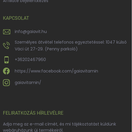
Affiliate bejelentkezes
KAPCSOLAT
info
@
gaiavit.hu
Személyes átvétel telefonos egyeztetéssel: 1047 külső
Váci út 27-29. (Penny parkoló)
+36202467960
https://www.facebook.com/gaiavitamin
gaiavitamin/
FELIRATKOZÁS HÍRLEVÉLRE
Adja meg az e-mail címét, és mi tájékoztatást küldünk
webáruházunk új termékeiről.