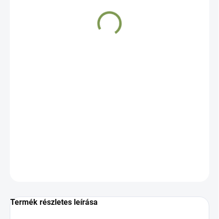
2 556 Ft
Egységár:
−
+
Hozzáadás a kosárhoz
RÉSZLETES INFORMÁCIÓ
KÉRDÉS
Termék részletes leírása