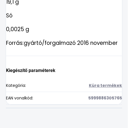
19,1 g
Só
0,0025 g
Forrás:gyártó/forgalmazó 2016 november
Kiegészítő paraméterek
Kategória
:
Kúra termékek
EAN vonalkód
:
5999886305765