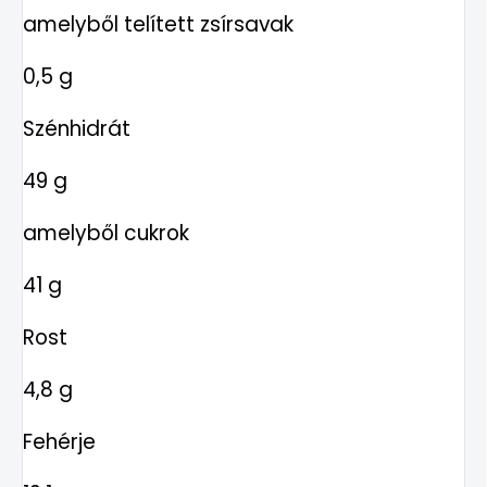
amelyből telített zsírsavak
0,5 g
Szénhidrát
49 g
amelyből cukrok
41 g
Rost
4,8 g
Fehérje