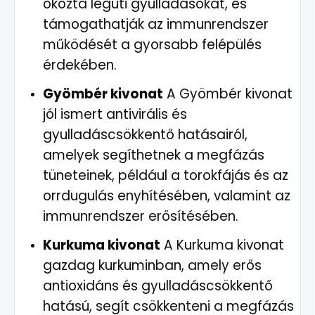
okozta légúti gyulladásokat, és
támogathatják az immunrendszer
működését a gyorsabb felépülés
érdekében.
Gyömbér kivonat
A Gyömbér kivonat
jól ismert antivirális és
gyulladáscsökkentő hatásairól,
amelyek segíthetnek a megfázás
tüneteinek, például a torokfájás és az
orrdugulás enyhítésében, valamint az
immunrendszer erősítésében.
Kurkuma kivonat
A Kurkuma kivonat
gazdag kurkuminban, amely erős
antioxidáns és gyulladáscsökkentő
hatású, segít csökkenteni a megfázás