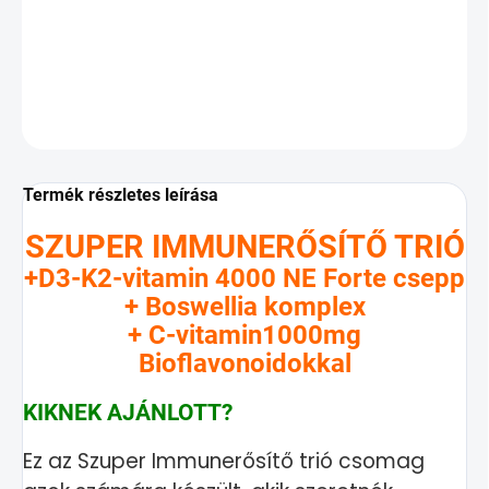
csomag a téli időszakra
RÉSZLETES INFORMÁCIÓ
KÉRDÉS
Termék részletes leírása
SZUPER IMMUNERŐSÍTŐ TRIÓ
+D3-K2-vitamin 4000 NE Forte csepp
+ Boswellia komplex
+ C-vitamin1000mg
Bioflavonoidokkal
KIKNEK AJÁNLOTT?
Ez az Szuper Immunerősítő trió csomag