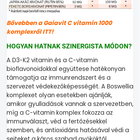
Bővebben a Gaiavit C vitamin 1000
komplexről ITT!
HOGYAN HATNAK SZINERGISTA MÓDON?
A D3-K2 vitamin és a C-vitamin
bioflavonoidokkal együttese hatékonyan
támogatja az immunrendszert és a
szervezet védekezőképességét. A Boswellia
komplexet olyan esetekben ajánlják,
amikor gyulladások vannak a szervezetben,
míg a C-vitamin komplex fokozza az
immunválaszt, véd a fertőzésekkel
szemben, és antioxidáns hatásával védi a
sejteket a káros szabad gyököktől.