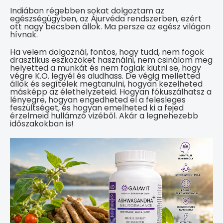
Indiában régebben sokat dolgoztam az
egészségügyben, az Ájurvéda rendszerben, ezért
ott nagy becsben állok. Ma persze az egész világon
hívnak.
Ha velem dolgoznál, fontos, hogy tudd, nem fogok
drasztikus eszközöket használni, nem csinálom meg
helyetted a munkát és nem foglak kiütni se, hogy
végre K.O. legyél és aludhass. De végig melletted
állok és segítelek megtanulni, hogyan kezelheted
másképp az élethelyzeteid. Hogyan fókuszálhatsz a
lényegre, hogyan engedheted el a felesleges
feszültséget, és hogyan emelheted ki a fejed
érzelmeid hullámzó vizéből. Akár a legnehezebb
időszakokban is!