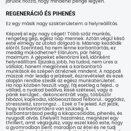
járulok hozzá, hogy mindenki penge legyen.
REGENERÁCIÓ ÉS PIHENÉS
Ez egy másik nagy szakterületem: a helyreállítás.
Képzelj el egy nagy céget! Több száz munkás,
rengeteg gép, egész nap mennek. Aztán végül késő
este elmegy az utolsó dolgozó is. Másnap kezdődik
előről. Szerinted, ha nem lenne karbantartás, ez
meddig működhetne? Elárulom, pár hétig
maximum. A gépeket ellenőrizni kell, időnként
helyreállítani. Éjszaka, jobb, ha tudod, nem üres a
vállalat, hanem megjönnek a karbantartó
munkások és szépen átnéznek mindent. A nappali
műszak már leadja a jelzéseit, észrevételeit és ezek
alapján rendbe szedik az egész munkaterületet.
Ha nap közben feszült vagy, fáj esetleg a fejed… a
vállaid, a nyakad beállva, kissé szétesel, vagy a
pánik kerülget… dekoncentrált vagy, többször
hibázol, kapkodsz, időbeosztásod felborul... aggódsz,
stresszelsz, szorongsz. … Ezek a Te jeleid. Azt jelzik,
hogy karbantartásra van szükség. A
karbantartásod pedig a kikapcsolódás, pihenés, és
nyugodt alvás. Ehelyett hazamész, megnézel egy
thrillert, amit végizgulsz, vagy eszel késő este, hogy
a gyomrodban bent maradjon az étel és ne tudj