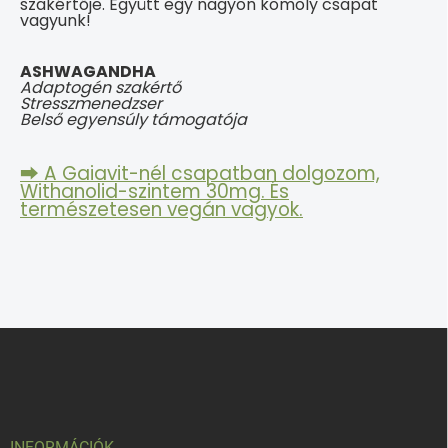
szakértője. Együtt egy nagyon komoly csapat
vagyunk!
ASHWAGANDHA
Adaptogén szakértő
Stresszmenedzser
Belső egyensúly támogatója
⮕ A Gaiavit-nél csapatban dolgozom,
Withanolid-szintem 30mg. És
természetesen vegán vagyok.
L
á
b
l
é
INFORMÁCIÓK