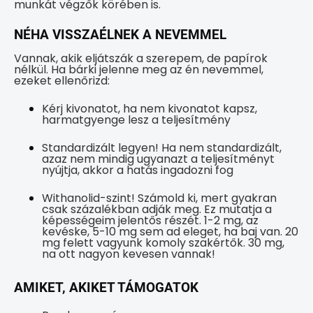
munkát végzők körében is.
NÉHA VISSZAÉLNEK A NEVEMMEL
Vannak, akik eljátszák a szerepem, de papírok
nélkül. Ha bárki jelenne meg az én nevemmel,
ezeket ellenőrizd:
Kérj kivonatot, ha nem kivonatot kapsz,
harmatgyenge lesz a teljesítmény
Standardizált legyen! Ha nem standardizált,
azaz nem mindig ugyanazt a teljesítményt
nyújtja, akkor a hatás ingadozni fog
Withanolid-szint! Számold ki, mert gyakran
csak százalékban adják meg. Ez mutatja a
képességeim jelentős részét. 1-2 mg, az
kevéske, 5-10 mg sem ad eleget, ha baj van. 20
mg felett vagyunk komoly szakértők. 30 mg,
na ott nagyon kevesen vannak!
AMIKET, AKIKET TÁMOGATOK