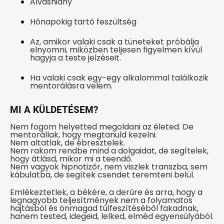
Alváshiány
Hónapokig tartó feszültség
Az, amikor valaki csak a tüneteket próbálja
elnyomni, miközben teljesen figyelmen kívül
hagyja a teste jelzéseit.
Ha valaki csak egy-egy alkalommal találkozik
mentorálásra velem.
MI A KÜLDETÉSEM?
Nem fogom helyetted megoldani az életed. De
mentorállak, hogy megtanuld kezelni.
Nem altatlak, de ébresztelek.
Nem rakom rendbe mind a dolgaidat, de segítelek,
hogy átlásd, mikor mi a teendő.
Nem vagyok hipnotizőr, nem viszlek transzba, sem
kábulatba, de segítek csendet teremteni belül.
Emlékeztetlek, a békére, a derűre és arra, hogy a
legnagyobb teljesítmények nem a folyamatos
hajtásból és önmagad túlfeszítéséből fakadnak,
hanem tested, idegeid, lelked, elméd egyensúlyából.