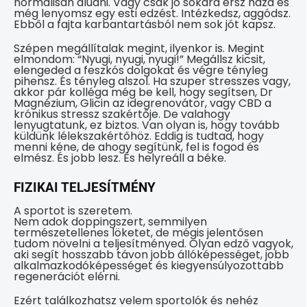
normálisan aludni. Vagy csak jó sokára érsz haza és
még lenyomsz egy esti edzést. Intézkedsz, aggódsz.
Ebből a fajta karbantartásból nem sok jót kapsz.
Szépen megállítalak megint, ilyenkor is. Megint
elmondom: “Nyugi, nyugi, nyugi!” Megállsz kicsit,
elengeded a feszkós dolgokat és végre tényleg
pihensz. És tényleg alszol. Ha szuper stresszes vagy,
akkor pár kolléga még be kell, hogy segítsen, Dr
Magnézium, Glicin az idegrenovátor, vagy CBD a
krónikus stressz szakértője. De valahogy
lenyugtatunk, ez biztos. Van olyan is, hogy tovább
küldünk lélekszakértőhöz. Eddig is tudtad, hogy
menni kéne, de ahogy segítünk, fel is fogod és
elmész. És jobb lesz. És helyreáll a béke.
FIZIKAI TELJESÍTMÉNY
A sportot is szeretem.
Nem adok doppingszert, semmilyen
természetellenes löketet, de mégis jelentősen
tudom növelni a teljesítményed. Olyan edző vagyok,
aki segít hosszabb távon jobb állóképességet, jobb
alkalmazkodóképességet és kiegyensúlyozottabb
regenerációt elérni.
Ezért találkozhatsz velem sportolók és nehéz