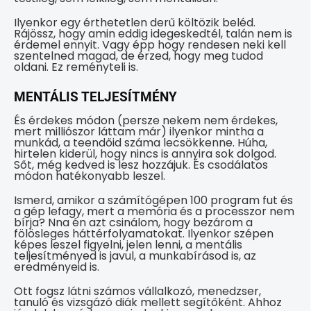
Ilyenkor egy érthetetlen derű költözik beléd.
Rájössz, hogy amin eddig idegeskedtél, talán nem is
érdemel ennyit. Vagy épp hogy rendesen neki kell
szentelned magad, de érzed, hogy meg tudod
oldani. Ez reményteli is.
MENTÁLIS TELJESÍTMÉNY
És érdekes módon (persze nekem nem érdekes,
mert milliószor láttam már) ilyenkor mintha a
munkád, a teendőid száma lecsökkenne. Húha,
hirtelen kiderül, hogy nincs is annyira sok dolgod.
Sőt, még kedved is lesz hozzájuk. És csodálatos
módon hatékonyabb leszel.
Ismerd, amikor a számítógépen 100 program fut és
a gép lefagy, mert a memória és a processzor nem
bírja? Nna én azt csinálom, hogy bezárom a
fölösleges háttérfolyamatokat. Ilyenkor szépen
képes leszel figyelni, jelen lenni, a mentális
teljesítményed is javul, a munkabírásod is, az
eredményeid is.
Ott fogsz látni számos vállalkozó, menedzser,
tanuló és vizsgázó diák mellett segítőként. Ahhoz