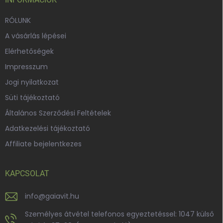
c
RÓLUNK
A vásárlás lépései
Elérhetőségek
Impresszum
Jogi nyilatkozat
Süti tájékoztató
Általános Szerződési Feltételek
Adatkezelési tájékoztató
Affiliate bejelentkezes
KAPCSOLAT
info
@
gaiavit.hu
Személyes átvétel telefonos egyeztetéssel: 1047 külső