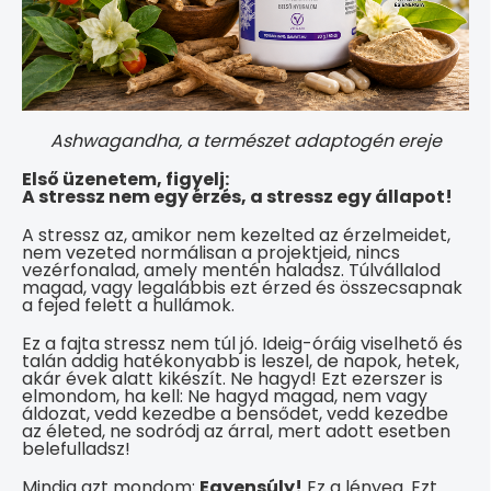
Ashwagandha, a természet adaptogén ereje
Első üzenetem, figyelj:
A stressz nem egy érzés, a stressz egy állapot!
A stressz az, amikor nem kezelted az érzelmeidet,
nem vezeted normálisan a projektjeid, nincs
vezérfonalad, amely mentén haladsz. Túlvállalod
magad, vagy legalábbis ezt érzed és összecsapnak
a fejed felett a hullámok.
Ez a fajta stressz nem túl jó. Ideig-óráig viselhető és
talán addig hatékonyabb is leszel, de napok, hetek,
akár évek alatt kikészít. Ne hagyd! Ezt ezerszer is
elmondom, ha kell: Ne hagyd magad, nem vagy
áldozat, vedd kezedbe a bensődet, vedd kezedbe
az életed, ne sodródj az árral, mert adott esetben
belefulladsz!
Mindig azt mondom:
Egyensúly!
Ez a lényeg. Ezt