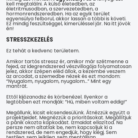
kell megtalálni. A külső életedben, az
életritmusodban, a szervezetedben, a
hormonrendszeredben. Ha az egyik terület
egyensúlya felborul, akkor lassan a többi is követi.
Ez mindig feszültséggel, kimerüléssel jár. Na itt jövök
én!
STRESSZKEZELÉS
Ez tehát a kedvenc területem.
Amikor tartós stressz ér, amikor már szétmenne a
fejed, az idegrendszered vészvillogója folyamatosan
jelez, akkor szépen eléd állok, a kezembe veszem
az arcodat, a szemedbe nézek és ezt mondom:
“Nyugalom, nyugalom, nyugalom…” Mint egy
mantrát.
Ettől kijózanodsz és körbenézel. Ilyenkor a
legtöbben ezt mondják: “Hű, miben voltam eddig!”
Megállunk, kicsit elcsendesülünk. Átnézzük együtt a
projektjeidet. Megnézzük a prioritásokat. Megállítjuk
a pánik okozta kapkodást. Izmaidat ellazítod. Na
persze nem altatlak be, nem kapcsoljuk ki a
rendszered, de nem engedjük, hogy kiégj. Sem
testileg, sem lelkileg, sem mentálisan.