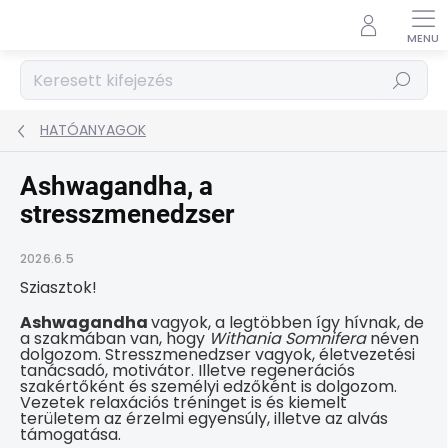
Ugrás
a
fő
tartalomhoz
Keresés
HATÓANYAGOK
Ashwagandha, a
stresszmenedzser
2026.6.5
Sziasztok!
Ashwagandha
vagyok, a legtöbben így hívnak, de
a szakmában van, hogy
Withania Somnifera
néven
dolgozom. Stresszmenedzser vagyok, életvezetési
tanácsadó, motivátor. Illetve regenerációs
szakértőként és személyi edzőként is dolgozom.
Vezetek relaxációs tréninget is és kiemelt
területem az érzelmi egyensúly, illetve az alvás
támogatása.