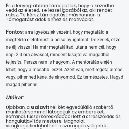
És a lényeg: abban támogatlak, hogy a kezedbe
vedd az életed. Te leszel igazából az, aki rendet
raksz, Te kérsz támogatást máshonnan is.
Támogatást adok ehhez és motivációt.
Fontos
: arra igyekezlek vezetni, hogy megtaláld a
megfelelő életritmust, a belső nyugalmat. De kérlek, ezzel
ne élj vissza! Ha már megtaláltad, utána nem cél, hogy
napi 2-3 óra alvással, mindent kisajtolva magadból
teljesíts. Persze nem is hagyom. A mentorálás elején
lehet, hogy álmosabb leszel. Azért van, mert régóta álmos
vagy, pihenned kéne, de elnyomod. Ez természetes. Hagyd
magad pihenni!
Utóirat
:
Újabban, a
Gaiavit
nél két egyedülálló szakértő
munkatársammal látogatjuk az embereket.
Safranal, fűszerkereskedőből lett a stresszoldás és
hangulatjavítás mestere. Magnolol,
virágkereskedőből lett a szorongás világhírű