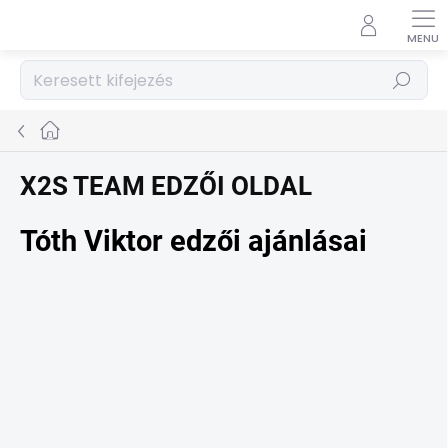
Ugrás
a
fő
tartalomhoz
Keresés
Kezdőlap
X2S TEAM EDZŐI OLDAL
Tóth Viktor edzői ajánlásai