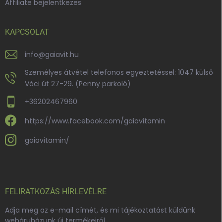
Affiliate bejelentkezes
KAPCSOLAT
info
@
gaiavit.hu
Személyes átvétel telefonos egyeztetéssel: 1047 külső
Váci út 27-29. (Penny parkoló)
+36202467960
https://www.facebook.com/gaiavitamin
gaiavitamin/
FELIRATKOZÁS HÍRLEVÉLRE
Adja meg az e-mail címét, és mi tájékoztatást küldünk
webáruházunk új termékeiről.