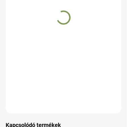
9 895 Ft
Egységár:
−
+
Hozzáadás a kosárhoz
RÉSZLETES INFORMÁCIÓ
KÉRDÉS
Kapcsolódó termékek