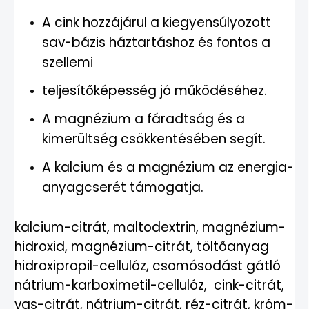
A cink hozzájárul a kiegyensúlyozott
sav-bázis háztartáshoz és fontos a
szellemi
teljesítőképesség jó működéséhez.
A magnézium a fáradtság és a
kimerültség csökkentésében segít.
A kalcium és a magnézium az energia-
anyagcserét támogatja.
kalcium-citrát, maltodextrin, magnézium-
hidroxid, magnézium-citrát, töltőanyag
hidroxipropil-cellulóz, csomósodást gátló
nátrium-karboximetil-cellulóz, cink-citrát,
vas-citrát, nátrium-citrát, réz-citrát, króm-