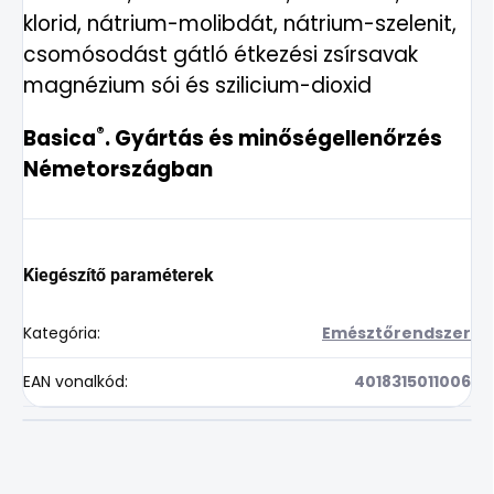
klorid, nátrium-molibdát, nátrium-szelenit,
csomósodást gátló étkezési zsírsavak
magnézium sói és szilicium-dioxid
®
Basica
. Gyártás és minőségellenőrzés
Németországban
Kiegészítő paraméterek
Kategória
:
Emésztőrendszer
EAN vonalkód
:
4018315011006