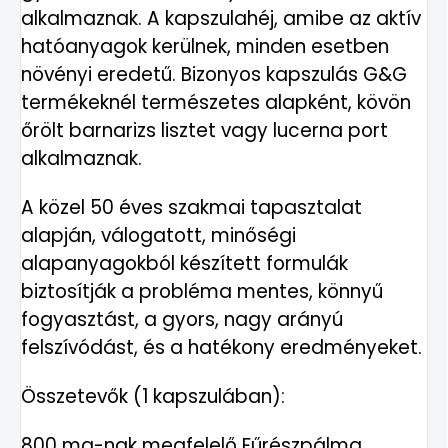
alkalmaznak. A kapszulahéj, amibe az aktív
hatóanyagok kerülnek, minden esetben
növényi eredetű. Bizonyos kapszulás G&G
termékeknél természetes alapként, kövön
őrölt barnarizs lisztet vagy lucerna port
alkalmaznak.
A közel 50 éves szakmai tapasztalat
alapján, válogatott, minőségi
alapanyagokból készített formulák
biztosítják a probléma mentes, könnyű
fogyasztást, a gyors, nagy arányú
felszívódást, és a hatékony eredményeket.
Összetevők (1 kapszulában):
800 mg-nak megfelelő Fűrészpálma