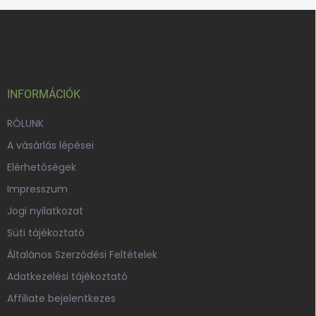
L
á
b
l
é
c
INFORMÁCIÓK
RÓLUNK
A vásárlás lépései
Elérhetőségek
Impresszum
Jogi nyilatkozat
Süti tájékoztató
Általános Szerződési Feltételek
Adatkezelési tájékoztató
Affiliate bejelentkezes