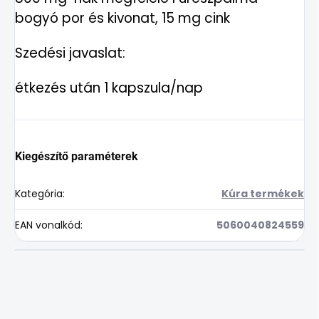
bogyó por és kivonat, 15 mg cink
Szedési javaslat:
étkezés után 1 kapszula/nap
Kiegészítő paraméterek
Kategória
:
Kúra termékek
EAN vonalkód
:
5060040824559