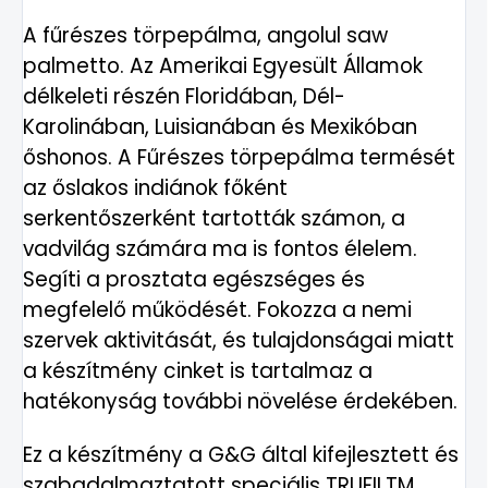
A fűrészes törpepálma, angolul saw
palmetto. Az Amerikai Egyesült Államok
délkeleti részén Floridában, Dél-
Karolinában, Luisianában és Mexikóban
őshonos. A Fűrészes törpepálma termését
az őslakos indiánok főként
serkentőszerként tartották számon, a
vadvilág számára ma is fontos élelem.
Segíti a prosztata egészséges és
megfelelő működését. Fokozza a nemi
szervek aktivitását, és tulajdonságai miatt
a készítmény cinket is tartalmaz a
hatékonyság további növelése érdekében.
Ez a készítmény a G&G által kifejlesztett és
szabadalmaztatott speciális TRUFILTM