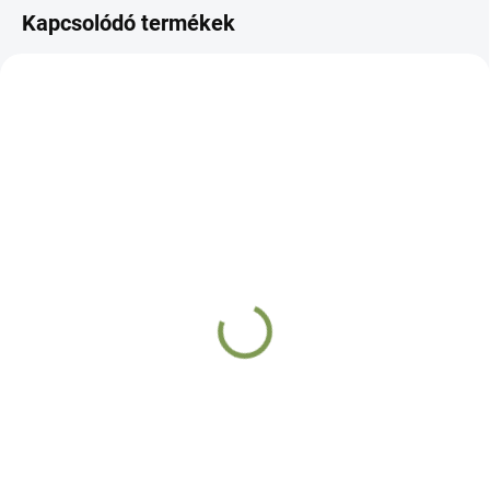
Kapcsolódó termékek
IDEGEK
IDEGEK
ALVÁS
IMMUN
SZÍV
Gaiavit Rhodiola
Gaiavit C-vitamin 1000
Harmony - 60 kapszula
komplex - 60 adag
7 900 Ft
6 900 Ft
Kosárba
Kosárba
Nagydózisú Rhodiola
Magas hatóanyag tartalmú,
(Aranygyökér) kivonat
szelíd, savmentes formula
stresszcsökkentésért, belső
extra Citrus bioflavonoid
harmóniáért, jobb alvásért
komplexszel és Rutinnal