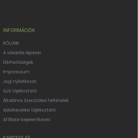
á
b
l
é
c
INFORMÁCIÓK
RÓLUNK
A vásárlás lépései
Elérhetőségek
Impresszum
Jogi nyilatkozat
Süti tájékoztató
Általános Szerződési Feltételek
Adatkezelési tájékoztató
Affiliate bejelentkezes
KAPCSOLAT