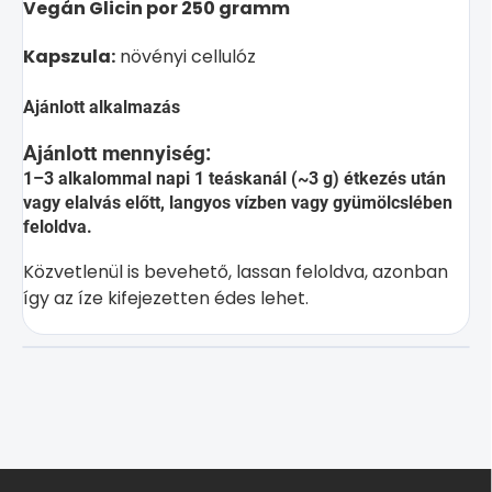
Vegán Glicin por 250 gramm
Kapszula:
növényi cellulóz
Ajánlott alkalmazás
Ajánlott mennyiség:
1–3 alkalommal napi 1 teáskanál (~3 g) étkezés után
vagy elalvás előtt, langyos vízben vagy gyümölcslében
feloldva.
Közvetlenül is bevehető, lassan feloldva, azonban
így az íze kifejezetten édes lehet.
L