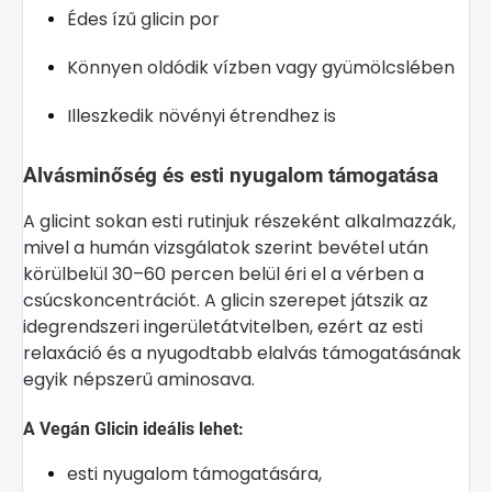
Édes ízű glicin por
Könnyen oldódik vízben vagy gyümölcslében
Illeszkedik növényi étrendhez is
Alvásminőség és esti nyugalom támogatása
A glicint sokan esti rutinjuk részeként alkalmazzák,
mivel a humán vizsgálatok szerint bevétel után
körülbelül 30–60 percen belül éri el a vérben a
csúcskoncentrációt. A glicin szerepet játszik az
idegrendszeri ingerületátvitelben, ezért az esti
relaxáció és a nyugodtabb elalvás támogatásának
egyik népszerű aminosava.
A Vegán Glicin ideális lehet:
esti nyugalom támogatására,