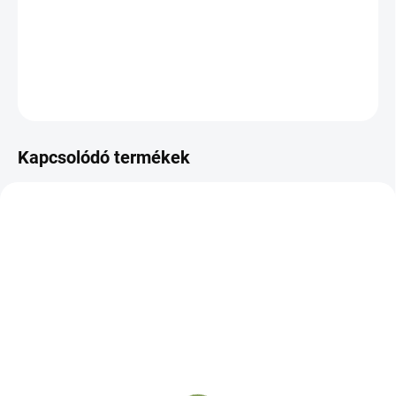
aminosav, adalékok nélkül
RÉSZLETES INFORMÁCIÓ
KÉRDÉS
Kapcsolódó termékek
IDEGEK
IDEGEK
SPORT
ALVÁS
SZÍV
ALVÁS
Gaiavit Szerves
Gaiavit Rhodiola
Magnézium-B6 - 120
Harmony - 60 kapszula